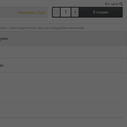
Всі ціни
-
+
В кошик
Наявність 3 шт.
зину і може відрізнятись від цін в роздрібних магазинах
рмін
дн.