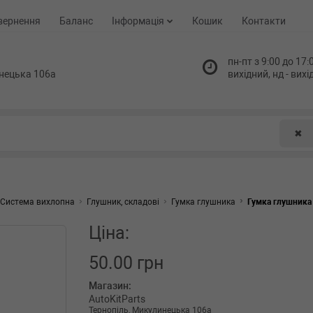
вернення
Баланс
Інформація
Кошик
Контакти
пн-пт з 9:00 до 17:0
нецька 106а
вихідний, нд - вих
✖
Система вихлопна
Глушник, складові
Гумка глушника
Гумка глушника
Ціна:
50.00 грн
Магазин:
AutoKitParts
Тернопіль, Микулинецька 106а