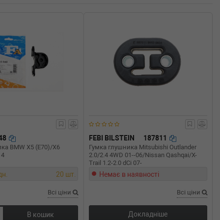
948
FEBI BILSTEIN
187811
ка BMW X5 (E70)/X6
Гумка глушника Mitsubishi Outlander
14
2.0/2.4 4WD 01--06/Nissan Qashqai/X-
Trail 1.2-2.0 dCi 07-
дн.
20 шт.
Немає в наявності
Всі ціни
Всі ціни
Докладніше
В кошик