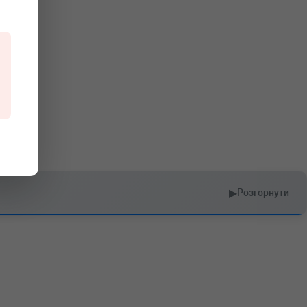
▶
Розгорнути