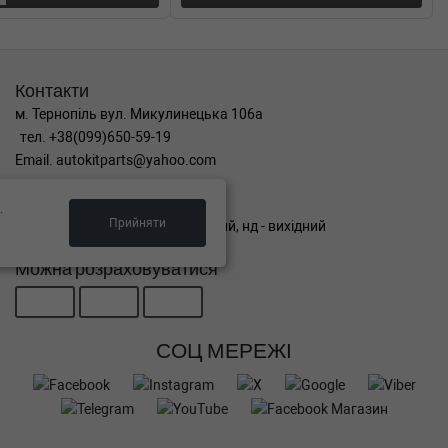
Контакти
м. Тернопіль вул. Микулинецька 106а
тел. +38(099)650-59-19
Email. autokitparts@yahoo.com
Графік роботи
.
Прийняти
пн-пт з 9:00 до 17:00, сб - вихідний, нд - вихідний
Можна розраховуватися
СОЦ МЕРЕЖІ