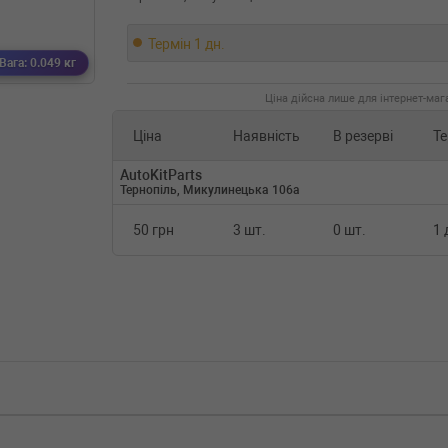
Термін 1 дн.
Вага: 0.049 кг
Ціна дійсна лише для інтернет-мага
Ціна
Наявність
В резерві
Те
AutoKitParts
Тернопіль, Микулинецька 106а
50 грн
3 шт.
0 шт.
1 