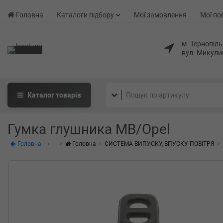
Головна
Каталоги підбору
Мої замовлення
Мої по
м. Тернопіль
вул. Микули
Каталог
товарів
Гумка глушника MB/Opel
Головна
Головна
СИСТЕМА ВИПУСКУ, ВПУСКУ ПОВІТРЯ