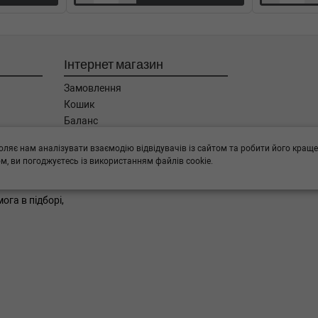
1-01-1995-11-01) (Тип: Бензиновый
Інтернет магазин
1992-09-01) (Тип: Бензиновый
Замовлення
Кошик
1990-10-01) (Тип: Бензиновый
Баланс
Каталог товарів
оляє нам аналізувати взаємодію відвідувачів із сайтом та робити його краще
Бренди
6-01-1995-11-01) (Тип: Бензиновый
, ви погоджуєтесь із використанням файлів cookie.
ога в підборі,
1995-11-01) (Тип: Бензиновый
-09-01) (Тип: Бензиновый
-10-01) (Тип: Бензиновый