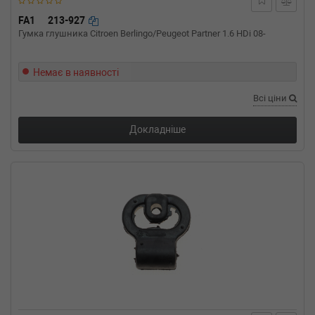
Об'єм: 55cc, Потужність: 75HP)
OPEL
KADETT E универсал (35_, 36_,
FA1
213-927
45_, 46_)
Гумка глушника Citroen Berlingo/Peugeot Partner 1.6 HDi 08-
1.4 i 60 л.с. (1990-1991) 60 л.с. (1990-01-01-
1991-08-01) (Тип: Бензиновый двигатель,
Об'єм: 44cc, Потужність: 60HP)
Немає в наявності
OPEL
KADETT E универсал (35_, 36_,
Всі ціни
45_, 46_)
1.3 i KAT 60 л.с. (1985-1991) 60 л.с. (1985-09-
01-1991-08-01) (Тип: Бензиновый двигатель,
Докладніше
Об'єм: 44cc, Потужність: 60HP)
OPEL
KADETT E Наклонная задняя
часть (33_, 34_, 43_, 44_)
1.6 i KAT 75 л.с. (1986-1991) 75 л.с. (1986-09-
01-1991-08-01) (Тип: Бензиновый двигатель,
Об'єм: 55cc, Потужність: 75HP)
OPEL
KADETT E Наклонная задняя
часть (33_, 34_, 43_, 44_)
1.6 i 75 л.с. (1986-1991) 75 л.с. (1986-09-01-
1991-08-01) (Тип: Бензиновый двигатель,
Об'єм: 55cc, Потужність: 75HP)
OPEL
KADETT E Наклонная задняя
часть (33_, 34_, 43_, 44_)