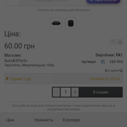
Вага: 0.065 кг
Клікніть на картинку щоб збільшити
Ціна:
60.00 грн
Виробник:
FA1
Магазин:
AutoKitParts
Артикул:
123-913
Тернопіль, Микулинецька 106а
Всі ціни
Термін 1 дн.
Наявність 20 шт.
-
+
В кошик
Ціна дійсна лише для інтернет-магазину і може відрізнятись від цін в
роздрібних магазинах
Ціна
Наявність
В резерві