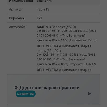
Найменування
Значення
Артикул
123-913
Виробник
FA1
Автомобілі
SAAB
9-3 Cabriolet (YS3D)
2.0 Turbo 150 л.с. (2001-2003) 150 л.с. (2001-
01-01-2003-08-01) (Тип: Бензиновый
двигатель, Об'єм: 110cc, Потужність: 150HP)
OPEL
VECTRA A Наклонная задняя
часть (88_, 89_)
2.0 i KAT 116 л.с. (1988-1995) 116 л.с. (1988-
09-01-1995-11-01) (Тип: Бензиновый
двигатель, Об'єм: 85cc, Потужність: 116HP)
OPEL
VECTRA A Наклонная задняя
часть (88_, 89_)
2.0 i GT 129 л.с. (1988-1995) 129 л.с. (1988-
09-01-1995-11-01) (Тип: Бензиновый
⚙️ Додаткові характеристики
двигатель, Об'єм: 95cc, Потужність: 129HP)
▶
OPEL
VECTRA A Наклонная задняя
(2 параметрів)
часть (88_, 89_)
2.0 i 16V KAT 150 л.с. (1990-1995) 150 л.с.