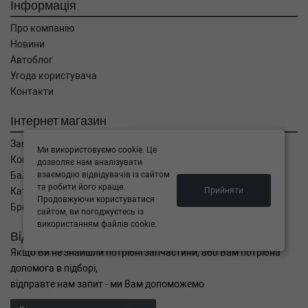
Інформація
06-01-1994-02-01) (Тип: Бензиновый
двигатель, Об'єм: 110cc, Потужність: 150HP)
Про компанію
OPEL
CALIBRA A (85_)
Новини
2.0 i 115 л.с. (1990-1997) 115 л.с. (1990-06-
01-1997-07-01) (Тип: Бензиновый двигатель,
Автоблог
Об'єм: 85cc, Потужність: 115HP)
Угода користувача
Контакти
Інтернет магазин
Замовлення
Ми використовуємо cookie. Це
Кошик
дозволяє нам аналізувати
взаємодію відвідувачів із сайтом
Баланс
та робити його краще.
Прийняти
Каталог товарів
Продовжуючи користуватися
Бренди
сайтом, ви погоджуєтесь із
використанням файлів cookie.
Відправити запит
Якщо Ви не знайшли потрібні запчастини, або Вам потрібна
допомога в підборі,
відправте нам запит - ми Вам допоможемо