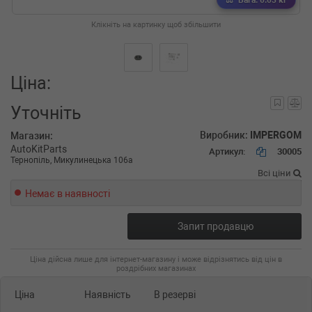
Вага: 0.03 кг
Клікніть на картинку щоб збільшити
Ціна:
Уточніть
Виробник:
IMPERGOM
Магазин:
AutoKitParts
Артикул:
30005
Тернопіль, Микулинецька 106а
Всі ціни
Немає в наявності
Запит продавцю
Ціна дійсна лише для інтернет-магазину і може відрізнятись від цін в
роздрібних магазинах
Ціна
Наявність
В резерві