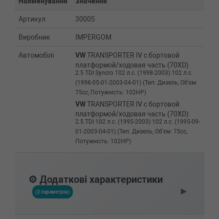
Найменування
Значення
Артикул
30005
Виробник
IMPERGOM
Автомобілі
VW
TRANSPORTER IV c бортовой
платформой/ходовая часть (70XD)
2.5 TDI Syncro 102 л.с. (1998-2003) 102 л.с.
(1998-05-01-2003-04-01) (Тип: Дизель, Об'єм:
75cc, Потужність: 102HP)
VW
TRANSPORTER IV c бортовой
платформой/ходовая часть (70XD)
2.5 TDI 102 л.с. (1995-2003) 102 л.с. (1995-09-
01-2003-04-01) (Тип: Дизель, Об'єм: 75cc,
Потужність: 102HP)
VW
TRANSPORTER IV c бортовой
платформой/ходовая часть (70XD)
2.5 Syncro 115 л.с. (1996-2003) 115 л.с.
⚙️ Додаткові характеристики
(1996-08-01-2003-04-01) (Тип: Бензиновый
▶
двигатель, Об'єм: 85cc, Потужність: 115HP)
(2 параметрів)
VW
TRANSPORTER IV c бортовой
платформой/ходовая часть (70XD)