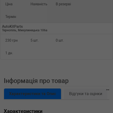
Ціна
Наявність
В резерві
Термін
AutoKitParts
Тернопіль, Микулинецька 106а
230 грн
5 шт.
0 шт.
1 дн.
Інформація про товар
Характеристики та Опис
Відгуки та оцінки
Характеристики