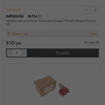
318 i 113 л.с. (1990-1993) 113 л.с. (1990-12-
01-1993-10-01) (Тип: Бензиновый двигатель,
Об'єм: 83cc, Потужність: 113HP)
BMW
3 (E36)
IMPERGOM
36724
316 i 102 л.с. (1993-1998) 102 л.с. (1993-07-
Кронштейн кріплення глушника (ззаду) Renault Megane/Scenic
01-1998-02-01) (Тип: Бензиновый двигатель,
02-
Об'єм: 75cc, Потужність: 102HP)
Термін 1 дн.
3 шт.
BMW
3 (E36)
316 i 100 л.с. (1990-1993) 100 л.с. (1990-09-
610
грн
Всі ціни
01-1993-09-01) (Тип: Бензиновый двигатель,
Об'єм: 73cc, Потужність: 100HP)
-
+
В кошик