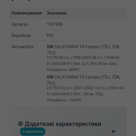
Найменування
Значення
Артикул
103-908
Виробник
FA1
Автомобілі
VW
CALIFORNIA T4 Camper (7DJ, 7DK,
70J)
2.5 TDI 88 л.с. (1998-2003) 88 л.с. (1998-05-
01-2003-04-01) (Тип: AJT, AYY, Об'єм: 65cc,
Потужність: 88HP)
VW
CALIFORNIA T4 Camper (7DJ, 7DK,
70J)
2.5 TDI 102 л.с. (2001-2003) 102 л.с. (2001-04-
01-2003-04-01) (Тип: , Об'єм: 75cc,
Потужність: 102HP)
BMW
8 (E31)
850 i,Ci 300 л.с. (1990-1994) 300 л.с. (1990-
04-01-1994-10-01) (Тип: Бензиновый
⚙️ Додаткові характеристики
двигатель, Об'єм: 220cc, Потужність: 300HP)
▶
BMW
8 (E31)
(2 параметрів)