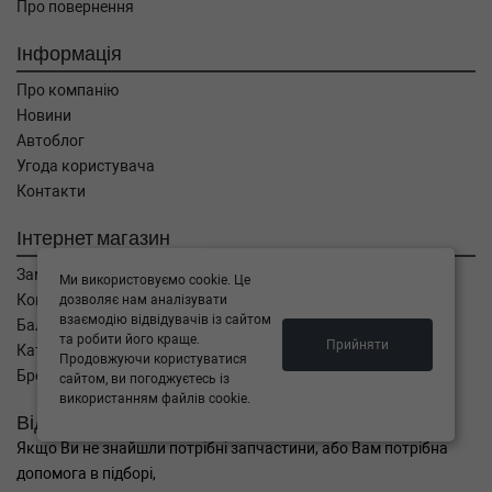
Про повернення
Інформація
Про компанію
Новини
Автоблог
Угода користувача
Контакти
Інтернет магазин
Замовлення
Ми використовуємо cookie. Це
Кошик
дозволяє нам аналізувати
взаємодію відвідувачів із сайтом
Баланс
та робити його краще.
Прийняти
Каталог товарів
Продовжуючи користуватися
Бренди
сайтом, ви погоджуєтесь із
використанням файлів cookie.
Відправити запит
Якщо Ви не знайшли потрібні запчастини, або Вам потрібна
допомога в підборі,