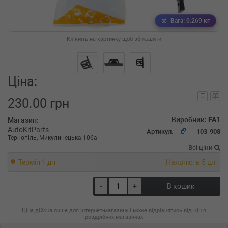
Вага: 0.269 кг
Клікніть на картинку щоб збільшити
Ціна:
230.00 грн
Виробник:
FA1
Магазин:
AutoKitParts
Артикул:
103-908
Тернопіль, Микулинецька 106а
Всі ціни
Термін 1 дн.
Наявність 5 шт.
-
+
В кошик
Ціна дійсна лише для інтернет-магазину і може відрізнятись від цін в
роздрібних магазинах