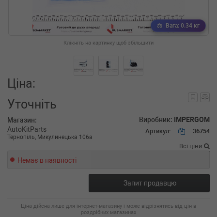
Вага: 0.34 кг
Клікніть на картинку щоб збільшити
Ціна:
Уточніть
Виробник:
IMPERGOM
Магазин:
AutoKitParts
Артикул:
36754
Тернопіль, Микулинецька 106а
Всі ціни
Немає в наявності
Запит продавцю
Ціна дійсна лише для інтернет-магазину і може відрізнятись від цін в
роздрібних магазинах