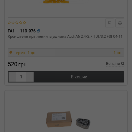
двигатель, Об'єм: 72cc, Потужність: 98HP)
FA1
113-976
Кронштейн кріплення глушника Audi A6 2.4/2.7 TDI/3.2 FSI 04-11
Термін 1 дн.
1 шт.
520
грн
Всі ціни
-
+
В кошик