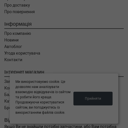
Про доставку
Про повернення
Інформація
Про компанію
Новини
Автоблог
Угода користувача
Контакти
Інтернет магазин
Замовлення
Ми використовуємо cookie. Це
дозволяє нам аналізувати
Кошик
взаємодію відвідувачів із сайтом
Баланс
та робити його краще.
Прийняти
Каталог товарів
Продовжуючи користуватися
Бренди
сайтом, ви погоджуєтесь із
використанням файлів cookie.
Відправити запит
Якщо Ви не знайшли потрібні запчастини, або Вам потрібна