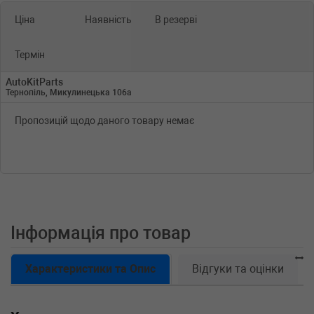
Ціна
Наявність
В резерві
Термін
AutoKitParts
Тернопіль, Микулинецька 106а
Пропозицій щодо даного товару немає
Інформація про товар
Характеристики та Опис
Відгуки та оцінки