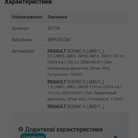
Характеристики
Найменування
Значення
Артикул
36754
Виробник
IMPERGOM
Автомобілі
RENAULT
SCENIC II (JM0/1_)
2.0 (JM05, JM0U, JM1N, JM1U, JM2V) 135 л.с.
(2003-н.в.) 135 л.с. (2003-06-01-) (Тип:
Бензиновый двигатель, Об'єм: 99cc,
Потужність: 135HP)
RENAULT
SCENIC II (JM0/1_)
1.6 (JM0C, JM0J, JM1B) 113 л.с. (2003-н.в.)
113 л.с. (2003-06-01-) (Тип: Бензиновый
двигатель, Об'єм: 83cc, Потужність: 113HP)
RENAULT
SCENIC II (JM0/1_)
1.4 (JM0B, JM0H, JM1A) 98 л.с. (2003-н.в.) 98
л.с. (2003-06-01-) (Тип: Бензиновый
двигатель, Об'єм: 72cc, Потужність: 98HP)
⚙️ Додаткові характеристики
RENAULT
MEGANE II седан (LM0/1_)
▶
1.9 dCi (LM14, LM1D) 110 л.с. (2005-н.в.) 110
(3 параметрів)