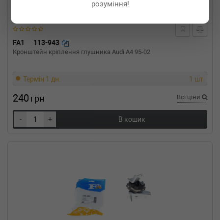
розуміння!
2.0 16V (BM0U, CM0U) 135 л.с. (2002-н.в.) 135
л.с. (2002-11-01-) (Тип: Бензиновый
двигатель, Об'єм: 99cc, Потужність: 135HP)
RENAULT
MEGANE II (BM0/1_, CM0/1_)
FA1
113-943
1.9 dCi (BM0G, CM0G) 120 л.с. (2002-н.в.) 120
Кронштейн кріплення глушника Audi A4 95-02
л.с. (2002-11-01-) (Тип: Дизель, Об'єм: 88cc,
Потужність: 120HP)
RENAULT
MEGANE II (BM0/1_, CM0/1_)
Термін 1 дн.
1 шт.
1.9 dCi 90 л.с. (2002-2005) 90 л.с. (2002-11-
01-2005-12-01) (Тип: Дизель, Об'єм: 66cc,
240
грн
Всі ціни
Потужність: 90HP)
RENAULT
MEGANE II (BM0/1_, CM0/1_)
-
+
В кошик
1.9 dCi 131 л.с. (2005-н.в.) 131 л.с. (2005-05-
01-) (Тип: Дизель, Об'єм: 96cc, Потужність:
131HP)
RENAULT
MEGANE II (BM0/1_, CM0/1_)
1.9 dCi 110 л.с. (2005-н.в.) 110 л.с. (2005-05-
01-) (Тип: Дизель, Об'єм: 81cc, Потужність:
110HP)
RENAULT
MEGANE II (BM0/1_, CM0/1_)
1.6 16V (BM0C, CM0C) 113 л.с. (2002-н.в.) 113
л.с. (2002-11-01-) (Тип: Бензиновый