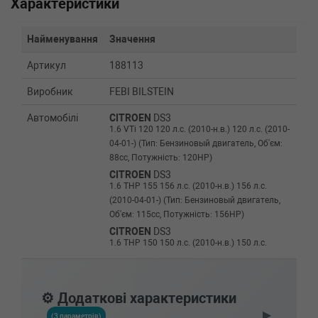
Характеристики
Найменування
Значення
Артикул
188113
Виробник
FEBI BILSTEIN
Автомобілі
CITROEN
DS3
1.6 VTi 120 120 л.с. (2010-н.в.) 120 л.с. (2010-
04-01-) (Тип: Бензиновый двигатель, Об'єм:
88cc, Потужність: 120HP)
CITROEN
DS3
1.6 THP 155 156 л.с. (2010-н.в.) 156 л.с.
(2010-04-01-) (Тип: Бензиновый двигатель,
Об'єм: 115cc, Потужність: 156HP)
CITROEN
DS3
1.6 THP 150 150 л.с. (2010-н.в.) 150 л.с.
(2010-01-01-) (Тип: Бензиновый двигатель,
Об'єм: 110cc, Потужність: 150HP)
CITROEN
DS3
⚙️ Додаткові характеристики
1.6 HDi 90 92 л.с. (2009-н.в.) 92 л.с. (2009-11-
▶
01-) (Тип: Дизель, Об'єм: 68cc, Потужність:
(3 параметрів)