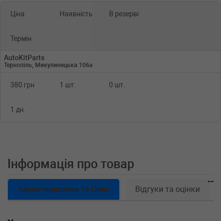
Ціна
Наявність
В резерві
Термін
AutoKitParts
Тернопіль, Микулинецька 106а
380 грн
1 шт.
0 шт.
1 дн.
Інформація про товар
Характеристики та Опис
Відгуки та оцінки