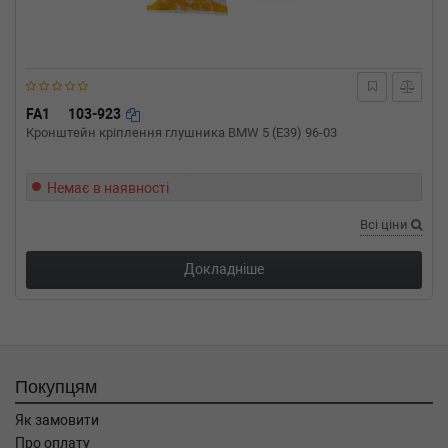
1.4 73 л.с. (2003-н.в.) 73 л.с. (2003-09-01-)
(Тип: Бензиновый двигатель, Об'єм: 54cc,
Потужність: 73HP)
CITROEN
C2 (JM_)
1.4 16V 90 л.с. (2006-н.в.) 90 л.с. (2006-06-
01-) (Тип: Бензиновый двигатель, Об'єм:
FA1
103-923
65cc, Потужність: 90HP)
Кронштейн кріплення глушника BMW 5 (E39) 96-03
CITROEN
C2 (JM_)
1.1 60 л.с. (2003-н.в.) 60 л.с. (2003-09-01-)
(Тип: Бензиновый двигатель, Об'єм: 44cc,
Немає в наявності
Потужність: 60HP)
Всі ціни
CITROEN
C2 ENTERPRISE (JG_)
1.1 60 л.с. (2003-2009) 60 л.с. (2003-01-01-
2009-02-01) (Тип: , Об'єм: 44cc, Потужність:
Докладніше
60HP)
Покупцям
Як замовити
Про оплату