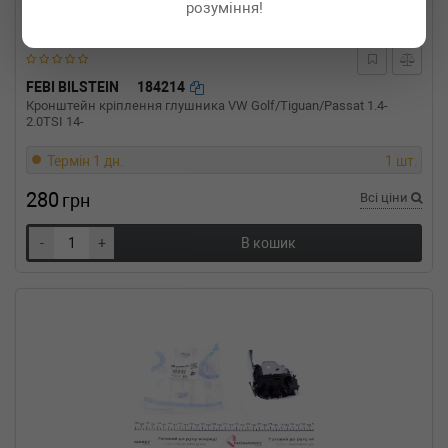
розуміння!
Потужність: 73HP)
CITROEN
C3 III (SX)
1.2 THP 110 110 л.с. (2016-н.в.) 110 л.с.
(2016-07-01-) (Тип: , Об'єм: 81cc, Потужність:
FEBI BILSTEIN
184214
110HP)
Кронштейн кріплення глушника VW Golf/Tiguan/Passat 1.4-
CITROEN
C3 II
2.0TSI 14-
1.4 HDi 70 68 л.с. (2009-н.в.) 68 л.с. (2009-11-
01-) (Тип: Дизель, Об'єм: 50cc, Потужність:
Термін 1 дн.
1 шт.
68HP)
CITROEN
C3 II
280
грн
Всі ціни
1.2 VTi 110 110 л.с. (2014-н.в.) 110 л.с. (2014-
10-01-) (Тип: Бензиновый двигатель, Об'єм:
-
+
В кошик
81cc, Потужність: 110HP)
CITROEN
C3 II
1.0 VTi 68 68 л.с. (2012-н.в.) 68 л.с. (2012-08-
01-) (Тип: Бензиновый двигатель, Об'єм:
50cc, Потужність: 68HP)
CITROEN
C3 I (FC_)
1.6 16V 109 л.с. (2002-н.в.) 109 л.с. (2002-02-
01-) (Тип: Бензиновый двигатель, Об'єм:
80cc, Потужність: 109HP)
CITROEN
C3 I (FC_)