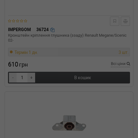
1.4 i Bivalent 73 л.с. (2002-н.в.) 73 л.с. (2002-
02-01-) (Тип: Бензиновый двигатель, Об'єм:
54cc, Потужність: 73HP)
CITROEN
C3 I (FC_)
1.4 i 73 л.с. (2002-н.в.) 73 л.с. (2002-02-01-)
IMPERGOM
36724
(Тип: Бензиновый двигатель, Об'єм: 54cc,
Кронштейн кріплення глушника (ззаду) Renault Megane/Scenic
Потужність: 73HP)
02-
CITROEN
C3 I (FC_)
1.4 HDi 75 л.с. (2005-н.в.) 75 л.с. (2005-05-01-)
Термін 1 дн.
3 шт.
(Тип: Дизель, Об'єм: 55cc, Потужність: 75HP)
610
CITROEN
C3 I (FC_)
грн
Всі ціни
1.4 HDi 68 л.с. (2002-н.в.) 68 л.с. (2002-02-01-)
(Тип: Дизель, Об'єм: 50cc, Потужність: 68HP)
-
+
В кошик
CITROEN
C3 I (FC_)
1.4 16V HDi 90 л.с. (2002-н.в.) 90 л.с. (2002-
02-01-) (Тип: Дизель, Об'єм: 66cc, Потужність:
90HP)
CITROEN
C3 I (FC_)
1.4 16V 88 л.с. (2003-н.в.) 88 л.с. (2003-12-
01-) (Тип: Бензиновый двигатель, Об'єм:
65cc, Потужність: 88HP)
CITROEN
C3 I (FC_)
1.1 i 60 л.с. (2002-н.в.) 60 л.с. (2002-02-01-)