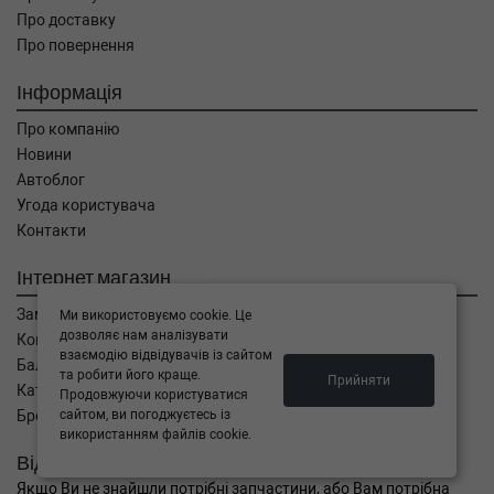
Про доставку
Про повернення
Інформація
Про компанію
Новини
Автоблог
Угода користувача
Контакти
Інтернет магазин
Замовлення
Ми використовуємо cookie. Це
дозволяє нам аналізувати
Кошик
взаємодію відвідувачів із сайтом
Баланс
та робити його краще.
Прийняти
Каталог товарів
Продовжуючи користуватися
Бренди
сайтом, ви погоджуєтесь із
використанням файлів cookie.
Відправити запит
Якщо Ви не знайшли потрібні запчастини, або Вам потрібна