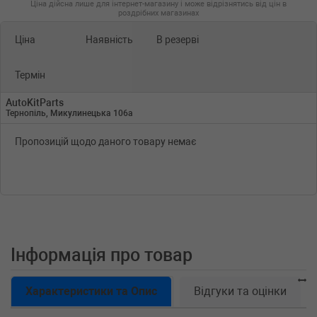
Ціна дійсна лише для інтернет-магазину і може відрізнятись від цін в
роздрібних магазинах
Ціна
Наявність
В резерві
Термін
AutoKitParts
Тернопіль, Микулинецька 106а
Пропозицій щодо даного товару немає
Інформація про товар
Характеристики та Опис
Відгуки та оцінки