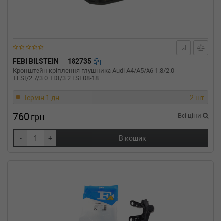
л.с. (2008-11-01-) (Тип: Бензиновый
двигатель, Об'єм: 81cc, Потужність: 110HP)
RENAULT
MEGANE III Наклонная
задняя часть (BZ0_)
1.6 16V (BZ0H) 101 л.с. (2008-н.в.) 101 л.с.
(2008-11-01-) (Тип: Бензиновый двигатель,
FEBI BILSTEIN
182735
Об'єм: 74cc, Потужність: 101HP)
Кронштейн кріплення глушника Audi A4/A5/A6 1.8/2.0
RENAULT
MEGANE III Наклонная
TFSI/2.7/3.0 TDI/3.2 FSI 08-18
задняя часть (BZ0_)
1.6 16V Bifuel (BZ03) 110 л.с. (2008-н.в.) 110
Термін 1 дн.
2 шт.
л.с. (2008-11-01-) (Тип: Бензиновый
двигатель, Об'єм: 81cc, Потужність: 110HP)
760
грн
Всі ціни
RENAULT
MEGANE III Наклонная
задняя часть (BZ0_)
-
+
В кошик
1.6 16V 116 л.с. (2013-н.в.) 116 л.с. (2013-01-
01-) (Тип: , Об'єм: 85cc, Потужність: 116HP)
RENAULT
MEGANE III Наклонная
задняя часть (BZ0_)
1.6 16V 111 л.с. (2008-н.в.) 111 л.с. (2008-11-
01-) (Тип: Бензиновый двигатель, Об'єм:
82cc, Потужність: 111HP)
RENAULT
MEGANE III Наклонная