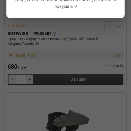
RENAULT
MEGANE III Наклонная
розуміння!
задняя часть (BZ0_)
2.0 dCi 163 л.с. (2012-н.в.) 163 л.с. (2012-07-
01-) (Тип: Дизель, Об'єм: 120cc, Потужність:
163HP)
RENAULT
MEGANE III Наклонная
ROTWEISS
RWS3587
задняя часть (BZ0_)
Кронштейн кріплення глушника (средний) Renault
2.0 CVT (BZ0G, BZ1P) 140 л.с. (2009-н.в.) 140
Megane/Scenic 03-
л.с. (2009-02-01-) (Тип: Бензиновый
двигатель, Об'єм: 103cc, Потужність: 140HP)
Термін 1 дн.
6 шт.
RENAULT
MEGANE III Наклонная
задняя часть (BZ0_)
680
грн
Всі ціни
1.9 dCi (BZ0N, BZ0J) 131 л.с. (2008-н.в.) 131
л.с. (2008-11-01-) (Тип: Дизель, Об'єм: 96cc,
-
+
В кошик
Потужність: 131HP)
RENAULT
MEGANE III Наклонная
задняя часть (BZ0_)
1.6 dCi (BZ00, BZ12) 130 л.с. (2011-н.в.) 130
л.с. (2011-04-01-) (Тип: Дизель, Об'єм: 96cc,
Потужність: 130HP)
RENAULT
MEGANE III Наклонная
задняя часть (BZ0_)
1.6 16V (BZ1B, BZ1H) 110 л.с. (2008-н.в.) 110