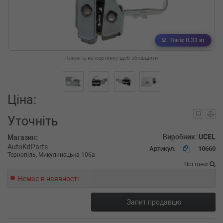
Вага: 0.33 кг
Клікніть на картинку щоб збільшити
Ціна:
Уточніть
Виробник:
UCEL
Магазин:
AutoKitParts
Артикул:
10660
Тернопіль, Микулинецька 106а
Всі ціни
Немає в наявності
Запит продавцю