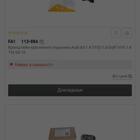
задняя часть (BZ0_)
1.5 dCi (BZ0C) 90 л.с. (2008-н.в.) 90 л.с. (2008-
11-01-) (Тип: Дизель, Об'єм: 66cc, Потужність:
90HP)
RENAULT
MEGANE III Наклонная
задняя часть (BZ0_)
1.5 dCi (BZ09, BZ0D) 110 л.с. (2009-н.в.) 110
FA1
113-984
л.с. (2009-02-01-) (Тип: Дизель, Об'єм: 81cc,
Кронштейн кріплення глушника Audi A3 1.4 TFSI/1.6/Golf V/VI 1.4
Потужність: 110HP)
TSI 03-12
RENAULT
MEGANE III Наклонная
задняя часть (BZ0_)
Немає в наявності
1.5 dCi 95 л.с. (2013-н.в.) 95 л.с. (2013-11-01-)
(Тип: Дизель, Об'єм: 70cc, Потужність: 95HP)
Всі ціни
RENAULT
MEGANE III Наклонная
задняя часть (BZ0_)
Докладніше
1.5 dCi 86 л.с. (2009-н.в.) 86 л.с. (2009-12-01-)
(Тип: Дизель, Об'єм: 63cc, Потужність: 86HP)
RENAULT
MEGANE III Наклонная
задняя часть (BZ0_)
1.5 dCi 106 л.с. (2009-н.в.) 106 л.с. (2009-02-
01-) (Тип: Дизель, Об'єм: 78cc, Потужність:
106HP)
RENAULT
MEGANE III Наклонная