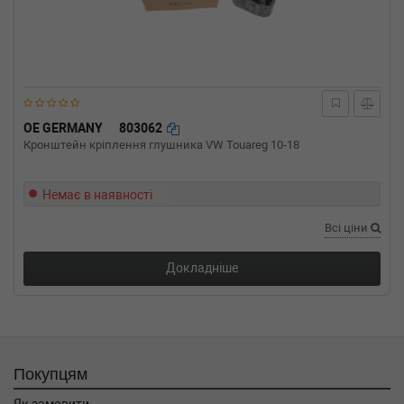
задняя часть (BZ0_)
1.4 TCe (BZ0F, BZ1V) 131 л.с. (2009-н.в.) 131
л.с. (2009-04-01-) (Тип: Бензиновый
двигатель, Об'єм: 96cc, Потужність: 131HP)
RENAULT
MEGANE III Наклонная
задняя часть (BZ0_)
1.2 TCe (BZ16) 132 л.с. (2013-н.в.) 132 л.с.
OE GERMANY
803062
(2013-01-01-) (Тип: Бензиновый двигатель,
Кронштейн кріплення глушника VW Touareg 10-18
Об'єм: 97cc, Потужність: 132HP)
RENAULT
MEGANE III Наклонная
Немає в наявності
задняя часть (BZ0_)
1.2 TCe 116 л.с. (2012-н.в.) 116 л.с. (2012-03-
Всі ціни
01-) (Тип: Бензиновый двигатель, Об'єм:
85cc, Потужність: 116HP)
Докладніше
RENAULT
MEGANE III купе (DZ0/1_)
2.0 TCe (DZ1N) 250 л.с. (2009-н.в.) 250 л.с.
(2009-05-01-) (Тип: Бензиновый двигатель,
Об'єм: 184cc, Потужність: 250HP)
RENAULT
MEGANE III купе (DZ0/1_)
2.0 TCe (DZ0K) 180 л.с. (2008-н.в.) 180 л.с.
Покупцям
(2008-11-01-) (Тип: Бензиновый двигатель,
Об'єм: 132cc, Потужність: 180HP)