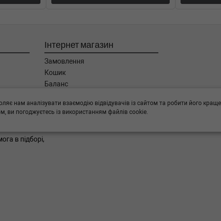
ип: Дизель, Об'єм: 100cc,
Інтернет магазин
) (Тип: Дизель, Об'єм: 100cc,
Замовлення
Кошик
) (Тип: Дизель, Об'єм: 100cc,
Баланс
Каталог товарів
оляє нам аналізувати взаємодію відвідувачів із сайтом та робити його краще
Бренди
) (Тип: Дизель, Об'єм: 100cc,
, ви погоджуєтесь із використанням файлів cookie.
ога в підборі,
) (Тип: Дизель, Об'єм: 100cc,
м: 88cc, Потужність: 0HP)
 (Тип: , Об'єм: 74cc, Потужність:
м: 74cc, Потужність: 0HP)