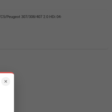
C5/Peugeot 307/308/407 2.0 HDi 04-
×