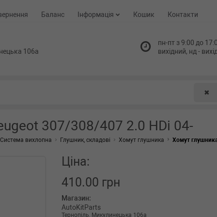
вернення
Баланс
Інформація
Кошик
Контакти
пн-пт з 9:00 до 17:0
нецька 106а
вихідний, нд - вих
✖
ugeot 307/308/407 2.0 HDi 04-
Система вихлопна
Глушник, складові
Хомут глушника
Хомут глушника 
Ціна:
410.00 грн
Магазин:
AutoKitParts
Тернопіль, Микулинецька 106а