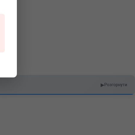
▶
Розгорнути