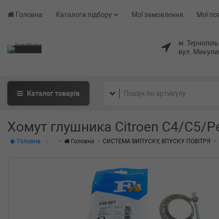
Головна
Каталоги підбору
Мої замовлення
Мої по
м. Тернопіль
вул. Микули
Каталог
товарів
Хомут глушника Citroen C4/C5/Pe
Головна
Головна
СИСТЕМА ВИПУСКУ, ВПУСКУ ПОВІТРЯ