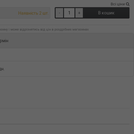
Всі ціни
-
+
В кошик
Наявність 2 шт.
зину і може відрізнятись від цін в роздрібних магазинах
рмін
дн.