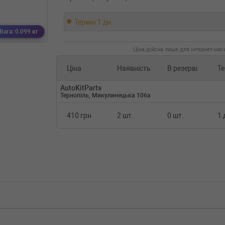
Термін 1 дн.
Вага: 0.099 кг
Ціна дійсна лише для інтернет-мага
Ціна
Наявність
В резерві
Те
AutoKitParts
Тернопіль, Микулинецька 106а
410 грн
2 шт.
0 шт.
1 