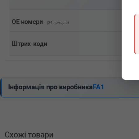
70cc, Потужність: 95HP)
RENAULT
MEGANE IV Grandtour (K9A/M/N_)
1.5 Blue dCi 95 (K9A2) 95 л.с. (2018-н.в.) 95 л.с. (201
70cc, Потужність: 95HP)
OE номери
(24 номерів)
RENAULT
KANGOO / GRAND KANGOO (KW0/1
1.5 dCi 115 (KW17) 115 л.с. (2019-н.в.) 115 л.с. (2019
85cc, Потужність: 115HP)
Штрих-коди
RENAULT
CAPTUR II
Blue dCi 95 (HFAF) 95 л.с. (2020-н.в.) 95 л.с. (2020-01
Потужність: 95HP)
RENAULT
CAPTUR II
Blue dCi 115 (HFAD) 116 л.с. (2020-н.в.) 116 л.с. (20
Об'єм: 85cc, Потужність: 116HP)
RENAULT
ARKANA I
Інформація про виробника
FA1
1.3 TCe 160 (LDN1) 158 л.с. (2021-н.в.) 158 л.с. (2021
116cc, Потужність: 158HP)
PEUGEOT
EXPERT фургон (VF3A_, VF3U_, VF3
2.0 HDi 130 128 л.с. (2011-н.в.) 128 л.с. (2011-03-01-
Потужність: 128HP)
PEUGEOT
EXPERT c бортовой платформой/х
2.0 HDi 120 120 л.с. (2007-н.в.) 120 л.с. (2007-01-01-
Потужність: 120HP)
Схожі товари
PEUGEOT
807 (E)