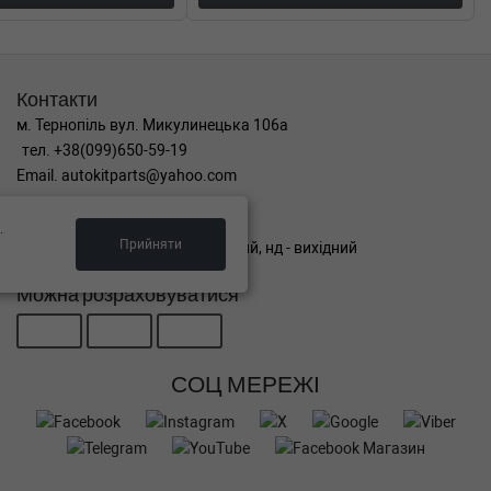
Контакти
м. Тернопіль вул. Микулинецька 106а
тел. +38(099)650-59-19
Email. autokitparts@yahoo.com
Графік роботи
.
Прийняти
пн-пт з 9:00 до 17:00, сб - вихідний, нд - вихідний
Можна розраховуватися
СОЦ МЕРЕЖІ