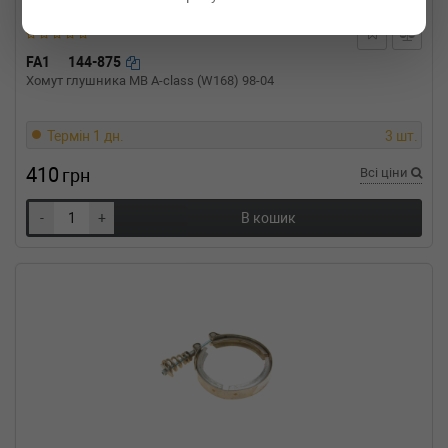
FA1
144-875
Хомут глушника MB A-class (W168) 98-04
Термін 1 дн.
3 шт.
410
грн
Всі ціни
-
+
В кошик