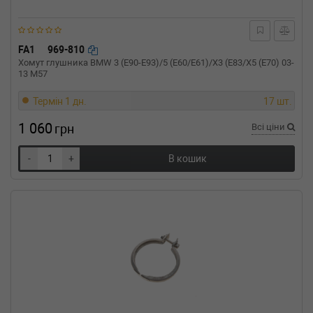
FA1
969-810
Хомут глушника BMW 3 (E90-E93)/5 (E60/E61)/X3 (E83/X5 (E70) 03-
13 M57
Термін 1 дн.
17 шт.
1 060
грн
Всі ціни
-
+
В кошик