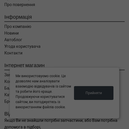
Про повернення
Інформація
Про компанію
Новини
Автоблог
Угода користувача
Контакти
Інтернет магазин
Замовлення
Ми використовуємо cookie. Це
дозволяє нам аналізувати
Кошик
взаємодію відвідувачів із сайтом
Баланс
та робити його краще.
Прийняти
Каталог товарів
Продовжуючи користуватися
Бренди
сайтом, ви погоджуєтесь із
використанням файлів cookie.
Відправити запит
Якщо Ви не знайшли потрібні запчастини, або Вам потрібна
допомога в підборі,