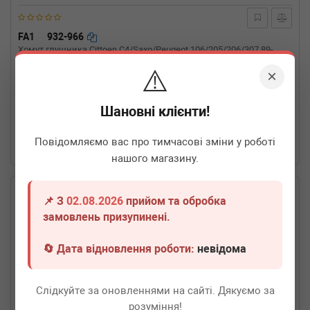
FA1
932-966
Хомут глушника Cittoen C4/Saxo/Peugeot 106/205/206/307 89-
(66mm)
⚠️
×
Термін 1 дн.
3 шт.
Шановні клієнти!
100
грн
Всі ціни
Повідомляємо вас про тимчасові зміни у роботі
-
+
В кошик
нашого магазину.
📌 З
02.08.2026
прийом та обробка
замовлень призупинені.
🔄 Дата відновлення роботи:
невідома
Слідкуйте за оновленнями на сайті. Дякуємо за
розуміння!