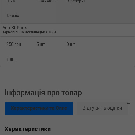
Ціна
Наявність
В резерві
Термін
AutoKitParts
Тернопіль, Микулинецька 106а
250 грн
5 шт.
0 шт.
1 дн.
Інформація про товар
Характеристики та Опис
Відгуки та оцінки
Характеристики