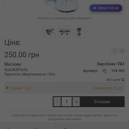
Вага: 0.55 кг
Клікніть на картинку щоб збільшити
Ціна:
250.00 грн
Виробник:
FA1
Магазин:
AutoKitParts
Артикул:
114-951
Тернопіль, Микулинецька 106а
Всі ціни
Термін 1 дн.
Наявність 5 шт.
-
+
В кошик
Ціна дійсна лише для інтернет-магазину і може відрізнятись від цін в
роздрібних магазинах