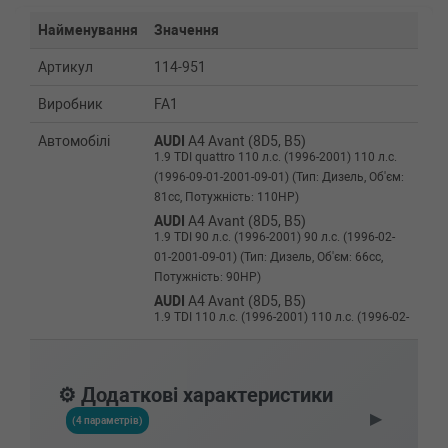
Найменування
Значення
Артикул
114-951
Виробник
FA1
Автомобілі
AUDI
A4 Avant (8D5, B5)
1.9 TDI quattro 110 л.с. (1996-2001) 110 л.с.
(1996-09-01-2001-09-01) (Тип: Дизель, Об'єм:
81cc, Потужність: 110HP)
AUDI
A4 Avant (8D5, B5)
1.9 TDI 90 л.с. (1996-2001) 90 л.с. (1996-02-
01-2001-09-01) (Тип: Дизель, Об'єм: 66cc,
Потужність: 90HP)
AUDI
A4 Avant (8D5, B5)
1.9 TDI 110 л.с. (1996-2001) 110 л.с. (1996-02-
01-2001-09-01) (Тип: Дизель, Об'єм: 81cc,
Потужність: 110HP)
AUDI
A4 Avant (8D5, B5)
⚙️ Додаткові характеристики
1.9 Di 75 л.с. (1996-2001) 75 л.с. (1996-03-01-
▶
2001-09-01) (Тип: Дизель, Об'єм: 55cc,
(4 параметрів)
Потужність: 75HP)