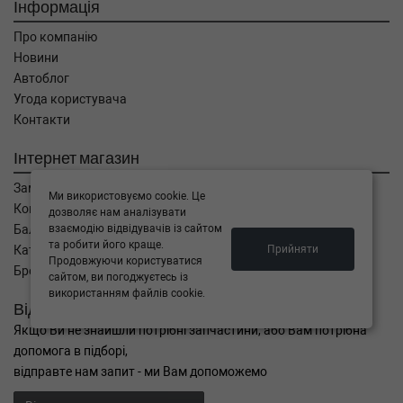
Інформація
Про компанію
Новини
Автоблог
Угода користувача
Контакти
Інтернет магазин
Замовлення
Ми використовуємо cookie. Це
Кошик
дозволяє нам аналізувати
взаємодію відвідувачів із сайтом
Баланс
та робити його краще.
Прийняти
Каталог товарів
Продовжуючи користуватися
Бренди
сайтом, ви погоджуєтесь із
використанням файлів cookie.
Відправити запит
Якщо Ви не знайшли потрібні запчастини, або Вам потрібна
допомога в підборі,
відправте нам запит - ми Вам допоможемо