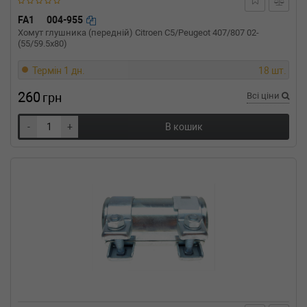
FA1
004-955
Хомут глушника (передній) Citroen C5/Peugeot 407/807 02-
(55/59.5x80)
Термін 1 дн.
18 шт.
260
грн
Всі ціни
-
+
В кошик