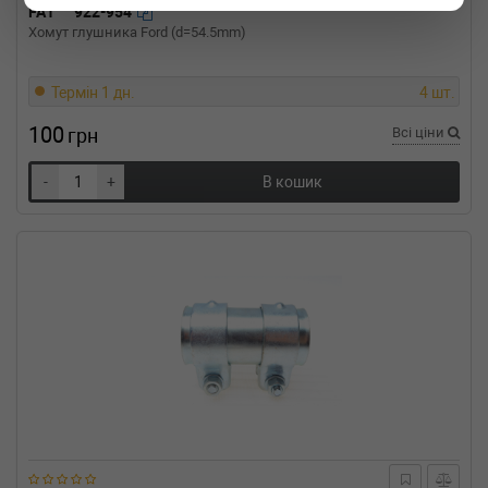
FA1
922-954
Хомут глушника Ford (d=54.5mm)
Термін 1 дн.
4 шт.
100
грн
Всі ціни
-
+
В кошик