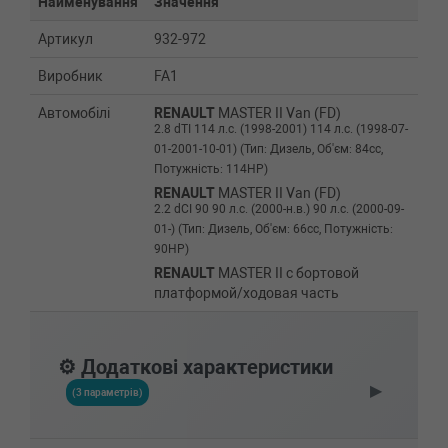
Найменування
Значення
Артикул
932-972
Виробник
FA1
Автомобілі
RENAULT
MASTER II Van (FD)
2.8 dTI 114 л.с. (1998-2001) 114 л.с. (1998-07-
01-2001-10-01) (Тип: Дизель, Об'єм: 84cc,
Потужність: 114HP)
RENAULT
MASTER II Van (FD)
2.2 dCI 90 90 л.с. (2000-н.в.) 90 л.с. (2000-09-
01-) (Тип: Дизель, Об'єм: 66cc, Потужність:
90HP)
RENAULT
MASTER II c бортовой
платформой/ходовая часть
(ED/HD/UD)
2.8 dTI 114 л.с. (1998-2001) 114 л.с. (1998-07-
01-2001-10-01) (Тип: Дизель, Об'єм: 84cc,
⚙️ Додаткові характеристики
Потужність: 114HP)
▶
RENAULT
MASTER II c бортовой
(3 параметрів)
платформой/ходовая часть
(ED/HD/UD)