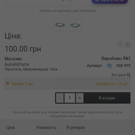
Вага: 0.147 кг
Клікніть на картинку щоб збільшити
Ціна:
100.00 грн
Виробник:
FA1
Магазин:
AutoKitParts
Артикул:
932-972
Тернопіль, Микулинецька 106а
Всі ціни
Термін 1 дн.
Наявність 14 шт.
-
+
В кошик
Ціна дійсна лише для інтернет-магазину і може відрізнятись від цін в
роздрібних магазинах
Ціна
Наявність
В резерві