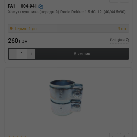
FA1
004-941
Хомут глушника (передній) Dacia Dokker 1.5 dCi 12- (40/44.5x90)
Термін 1 дн.
3 шт.
260
грн
Всі ціни
-
+
В кошик