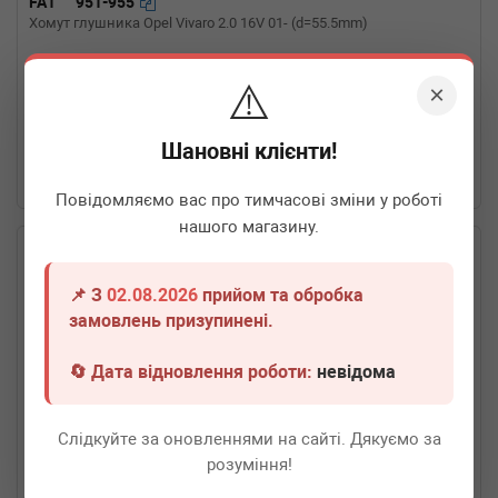
FA1
951-955
94HP)
Хомут глушника Opel Vivaro 2.0 16V 01- (d=55.5mm)
⚠️
Термін 1 дн.
2 шт.
×
90
грн
Всі ціни
Шановні клієнти!
-
+
В кошик
Повідомляємо вас про тимчасові зміни у роботі
нашого магазину.
📌 З
02.08.2026
прийом та обробка
замовлень призупинені.
🔄 Дата відновлення роботи:
невідома
Слідкуйте за оновленнями на сайті. Дякуємо за
розуміння!