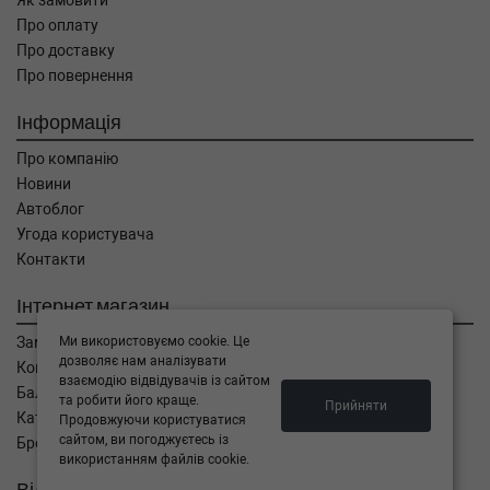
Як замовити
M6 560 л.с. (2012-н.в.) 560 л.с. (2012-12-01-)
Про оплату
(Тип: Бензиновый двигатель, Об'єм: 412cc,
Про доставку
Потужність: 560HP)
Про повернення
BMW
6 Gran Coupe (F06)
M6 (2015-н.в.) 0 л.с. (2015-07-01-) (Тип: ,
Об'єм: 441cc, Потужність: 0HP)
Інформація
BMW
6 Gran Coupe (F06)
Про компанію
650 i xDrive 449 л.с. (2011-н.в.) 449 л.с. (2011-
11-01-) (Тип: Бензиновый двигатель, Об'єм:
Новини
330cc, Потужність: 449HP)
Автоблог
BMW
6 Gran Coupe (F06)
Угода користувача
650 i 449 л.с. (2011-н.в.) 449 л.с. (2011-11-
Контакти
01-) (Тип: Бензиновый двигатель, Об'єм:
330cc, Потужність: 449HP)
Інтернет магазин
BMW
6 Gran Coupe (F06)
640 i 320 л.с. (2011-н.в.) 320 л.с. (2011-09-
Ми використовуємо cookie. Це
Замовлення
01-) (Тип: Бензиновый двигатель, Об'єм:
дозволяє нам аналізувати
Кошик
235cc, Потужність: 320HP)
взаємодію відвідувачів із сайтом
Баланс
та робити його краще.
BMW
5 Touring (F11)
Прийняти
Каталог товарів
Продовжуючи користуватися
550 i 449 л.с. (2013-н.в.) 449 л.с. (2013-05-
сайтом, ви погоджуєтесь із
Бренди
01-) (Тип: Бензиновый двигатель, Об'єм:
використанням файлів cookie.
330cc, Потужність: 449HP)
Відправити запит