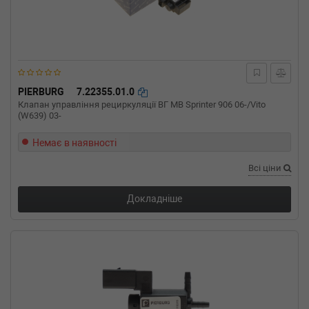
(Тип: Бензиновый двигатель, Об'єм: 412cc,
Потужність: 560HP)
BMW
6 купе (F13)
M6 (2015-н.в.) 0 л.с. (2015-07-01-) (Тип: ,
Об'єм: 441cc, Потужність: 0HP)
BMW
6 купе (F13)
650 i xDrive 449 л.с. (2011-н.в.) 449 л.с. (2011-
PIERBURG
7.22355.01.0
11-01-) (Тип: Бензиновый двигатель, Об'єм:
Клапан управління рециркуляції ВГ MB Sprinter 906 06-/Vito
330cc, Потужність: 449HP)
(W639) 03-
BMW
6 купе (F13)
650 i 449 л.с. (2011-н.в.) 449 л.с. (2011-10-
Немає в наявності
01-) (Тип: Бензиновый двигатель, Об'єм:
330cc, Потужність: 449HP)
Всі ціни
BMW
6 купе (F13)
640 i 320 л.с. (2010-н.в.) 320 л.с. (2010-11-
Докладніше
01-) (Тип: Бензиновый двигатель, Об'єм:
235cc, Потужність: 320HP)
BMW
6 кабрио (F12)
M6 575 л.с. (2014-н.в.) 575 л.с. (2014-02-01-)
(Тип: Бензиновый двигатель, Об'єм: 423cc,
Потужність: 575HP)
BMW
6 кабрио (F12)
M6 560 л.с. (2012-н.в.) 560 л.с. (2012-01-01-)