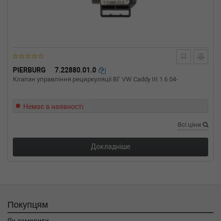
(Тип: Бензиновый двигатель, Об'єм: 412cc,
Потужність: 560HP)
BMW
6 кабрио (F12)
M6 (2015-н.в.) 0 л.с. (2015-07-01-) (Тип: ,
Об'єм: 441cc, Потужність: 0HP)
BMW
6 кабрио (F12)
650 i xDrive 449 л.с. (2011-н.в.) 449 л.с. (2011-
PIERBURG
7.22880.01.0
11-01-) (Тип: Бензиновый двигатель, Об'єм:
Клапан управління рециркуляції ВГ VW Caddy III 1.6 04-
330cc, Потужність: 449HP)
BMW
6 кабрио (F12)
650 i 449 л.с. (2011-н.в.) 449 л.с. (2011-10-
Немає в наявності
01-) (Тип: Бензиновый двигатель, Об'єм:
Всі ціни
330cc, Потужність: 449HP)
BMW
6 кабрио (F12)
640 i 320 л.с. (2011-н.в.) 320 л.с. (2011-03-
Докладніше
01-) (Тип: Бензиновый двигатель, Об'єм:
235cc, Потужність: 320HP)
BMW
6 Gran Coupe (F06)
M6 575 л.с. (2014-н.в.) 575 л.с. (2014-02-01-)
(Тип: Бензиновый двигатель, Об'єм: 423cc,
Покупцям
Потужність: 575HP)
BMW
6 Gran Coupe (F06)