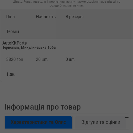
Ціна дійсна лише для інтернет-магазину і може відрізнятись від цін в
роздрібних магазинах
Ціна
Наявність
В резерві
Термін
AutoKitParts
Тернопіль, Микулинецька 106а
3820 грн
20 шт.
0 шт.
1 дн.
Інформація про товар
Характеристики та Опис
Відгуки та оцінки