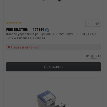
BMW
X1 (E84)
sDrive 16 i 143 л.с. (2013-н.в.) 143 л.с. (2013-
03-01-) (Тип: Бензиновый двигатель, Об'єм:
105cc, Потужність: 143HP)
BMW
7 (F01, F02, F03, F04)
760 i 544 л.с. (2009-н.в.) 544 л.с. (2009-09-
FEBI BILSTEIN
177869
01-) (Тип: Бензиновый двигатель, Об'єм:
Клапан управління рециркуляції ВГ VW Caddy III 1.6 04-/1.2TSI
400cc, Потужність: 544HP)
10-/VW Passat 1.6-4.0 00-14
BMW
7 (F01, F02, F03, F04)
750 i xDrive 449 л.с. (2012-н.в.) 449 л.с. (2012-
Немає в наявності
10-01-) (Тип: Бензиновый двигатель, Об'єм:
330cc, Потужність: 449HP)
Всі ціни
BMW
7 (F01, F02, F03, F04)
750 i 449 л.с. (2012-н.в.) 449 л.с. (2012-10-
Докладніше
01-) (Тип: Бензиновый двигатель, Об'єм:
330cc, Потужність: 449HP)
BMW
6 купе (F13)
M6 575 л.с. (2014-н.в.) 575 л.с. (2014-02-01-)
(Тип: Бензиновый двигатель, Об'єм: 423cc,
Потужність: 575HP)
BMW
6 купе (F13)
M6 560 л.с. (2012-н.в.) 560 л.с. (2012-01-01-)