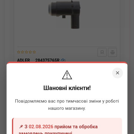
ADLER
284375765R
Датчик паркування (задній) Dacia
⚠️
Dokker/Duster/Lodgy/Logan/Sandero 10-
×
Термін 1 дн.
2 шт.
Шановні клієнти!
520
грн
Всі ціни
Повідомляємо вас про тимчасові зміни у роботі
-
+
В кошик
нашого магазину.
📌 З
02.08.2026
прийом та обробка
замовлень призупинені.