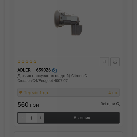
ADLER
6590Z6
Датчик паркування (задній) Citroen C-
Crosser/C4/Peugeot 4007 07-
Термін 1 дн.
4 шт.
560
грн
Всі ціни
-
+
В кошик