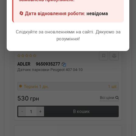
🔄 Дата відновлення роботи:
невідома
Слідкуйте за оновленнями на сайті. Дякуємо за
розуміння!
ADLER
9650935277
Датчик парковки Peugeot 407 04-10
Термін 1 дн.
1 шт.
530
грн
Всі ціни
-
+
В кошик