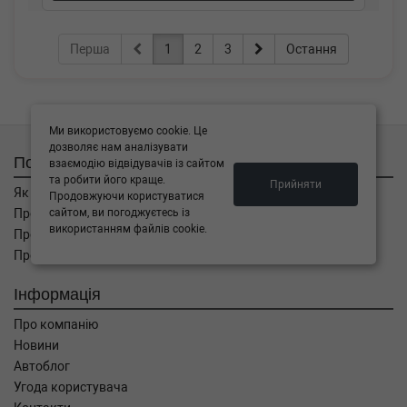
Перша
1
2
3
Остання
Ми використовуємо cookie. Це
дозволяє нам аналізувати
Покупцям
взаємодію відвідувачів із сайтом
та робити його краще.
Прийняти
Як замовити
Продовжуючи користуватися
сайтом, ви погоджуєтесь із
Про оплату
використанням файлів cookie.
Про доставку
Про повернення
Інформація
Про компанію
Новини
Автоблог
Угода користувача