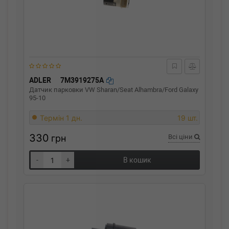
ADLER
7M3919275A
Датчик парковки VW Sharan/Seat Alhambra/Ford Galaxy
95-10
Термін 1 дн.
19 шт.
330
грн
Всі ціни
-
+
В кошик