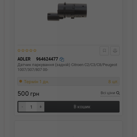
ADLER
964624477
Датчик паркування (задній) Citroen C2/C3/C8/Peugeot
1007/307/807 00-
Термін 1 дн.
8 шт.
500
грн
Всі ціни
-
+
В кошик