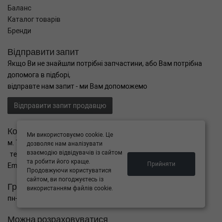
Баланс
Каталог товарів
Бренди
Відправити запит
Якщо Ви не знайшли потрібні запчастини, або Вам потрібна
допомога в підборі,
відправте нам запит - ми Вам допоможемо
Відправити запит продавцю
Контакти
Ми використовуємо cookie. Це
м. Тернопіль вул. Микулинецька 106а
дозволяє нам аналізувати
взаємодію відвідувачів із сайтом
тел. +38(099)650-59-19
та робити його краще.
Прийняти
Email. autokitparts@yahoo.com
Продовжуючи користуватися
сайтом, ви погоджуєтесь із
Графік роботи
використанням файлів cookie.
пн-пт з 9:00 до 17:00, сб - вихідний, нд - вихідний
Можна розраховуватися