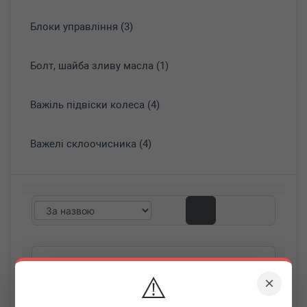
Блоки управління (3)
Болт, шайба зливу масла (1)
Важіль підвіски колеса (4)
Важелі склоочисника (4)
⚠️
×