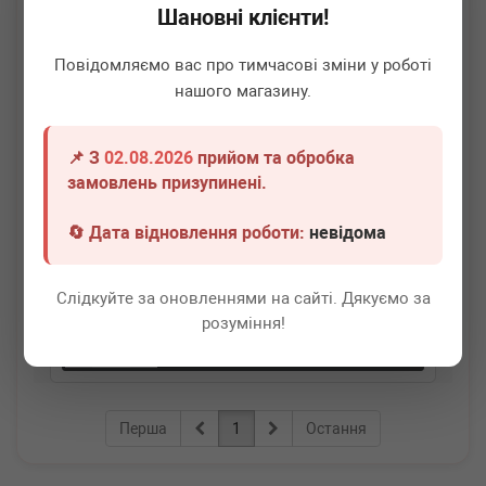
Шановні клієнти!
Повідомляємо вас про тимчасові зміни у роботі
нашого магазину.
📌 З
02.08.2026
прийом та обробка
ADLER
04C906433J
замовлень призупинені.
Датчик положення колінвалу VW Caddy/Golf/Passat
1.0-1.6 11-
🔄 Дата відновлення роботи:
невідома
Термін 1 дн.
7 шт.
Слідкуйте за оновленнями на сайті. Дякуємо за
160
грн
Всі ціни
розуміння!
-
+
В кошик
Перша
1
Остання