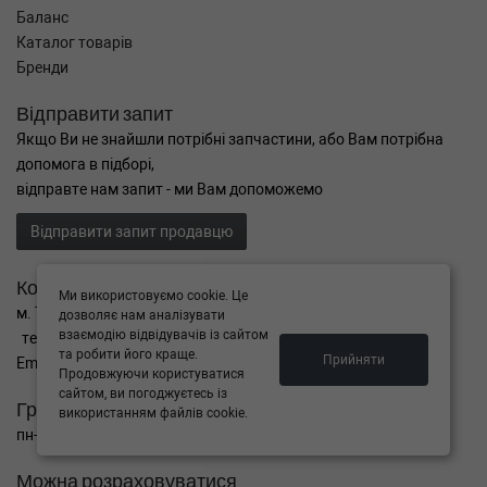
Баланс
Каталог товарів
Бренди
Відправити запит
Якщо Ви не знайшли потрібні запчастини, або Вам потрібна
допомога в підборі,
відправте нам запит - ми Вам допоможемо
Відправити запит продавцю
Контакти
Ми використовуємо cookie. Це
м. Тернопіль вул. Микулинецька 106а
дозволяє нам аналізувати
взаємодію відвідувачів із сайтом
тел. +38(099)650-59-19
та робити його краще.
Прийняти
Email. autokitparts@yahoo.com
Продовжуючи користуватися
сайтом, ви погоджуєтесь із
Графік роботи
використанням файлів cookie.
пн-пт з 9:00 до 17:00, сб - вихідний, нд - вихідний
Можна розраховуватися