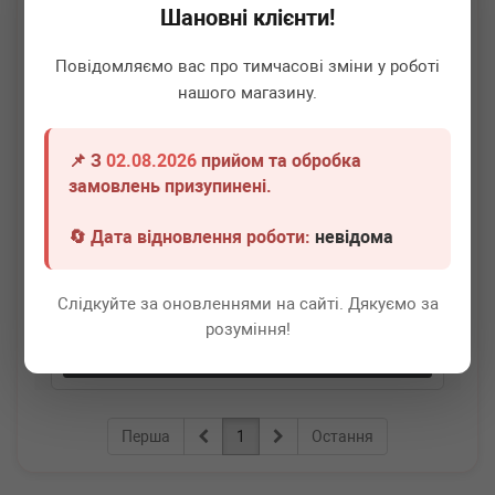
Шановні клієнти!
Повідомляємо вас про тимчасові зміни у роботі
нашого магазину.
📌 З
02.08.2026
прийом та обробка
ADLER
6519050200
замовлень призупинені.
Датчик тиску вихлопних газів MB Sprinter (906)/Vito
(W639) 2.2CDI
🔄 Дата відновлення роботи:
невідома
Немає в наявності
Слідкуйте за оновленнями на сайті. Дякуємо за
Всі ціни
розуміння!
Докладніше
Перша
1
Остання