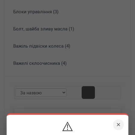
Блоки управління (3)
Болт, шайба зливу масла (1)
Важіль підвіски колеса (4)
Важелі склоочисника (4)
⚠️
×