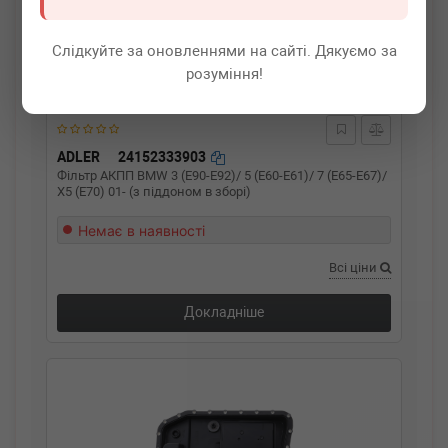
Слідкуйте за оновленнями на сайті. Дякуємо за
розуміння!
ADLER
24152333903
Фільтр АКПП BMW 3 (E90-E92)/ 5 (E60-E61)/ 7 (E65-E67)/
X5 (E70) 01- (з піддоном в зборі)
Немає в наявності
Всі ціни
Докладніше