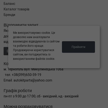
Баланс
Каталог товарів
Бренди
Відправити запит
Якщо Ви не знайшли потрібні запчастини, або Вам потрібна
Ми використовуємо cookie. Це
допомога в підборі,
дозволяє нам аналізувати
відправте нам запит - ми Вам допоможемо
взаємодію відвідувачів із сайтом
та робити його краще.
Прийняти
Продовжуючи користуватися
Відправити запит продавцю
сайтом, ви погоджуєтесь із
використанням файлів cookie.
Контакти
м. Тернопіль вул. Микулинецька 106а
тел. +38(099)650-59-19
Email. autokitparts@yahoo.com
Графік роботи
пн-пт з 9:00 до 17:00, сб - вихідний, нд - вихідний
Можна розраховуватися