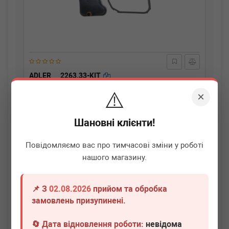
ADLER
2263.33-KIT
Фільтр гідравлічний Peugeot
⚠️
206/207/307/405/406/806/807/ Citroen C2/C3/C4/C5/C8
×
00- (к-кт)
Термін 1 дн.
20 шт.
Шановні клієнти!
400
грн
Всі ціни
Повідомляємо вас про тимчасові зміни у роботі
-
+
В кошик
нашого магазину.
📌 З
02.08.2026
прийом та обробка
замовлень призупинені.
🔄 Дата відновлення роботи:
невідома