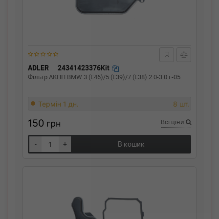
ADLER
24341423376Kit
Фільтр АКПП BMW 3 (E46)/5 (E39)/7 (E38) 2.0-3.0 i -05
Термін 1 дн.
8 шт.
150
грн
Всі ціни
-
+
В кошик