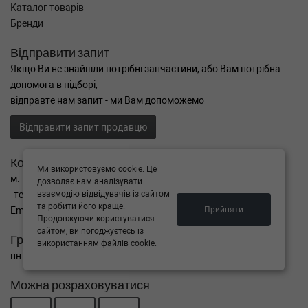
Каталог товарів
Бренди
Відправити запит
Якщо Ви не знайшли потрібні запчастини, або Вам потрібна
допомога в підборі,
відправте нам запит - ми Вам допоможемо
Відправити запит продавцю
Контакти
Ми використовуємо cookie. Це
м. Тернопіль вул. Микулинецька 106а
дозволяє нам аналізувати
тел. +38(099)650-59-19
взаємодію відвідувачів із сайтом
та робити його краще.
Email. autokitparts@yahoo.com
Прийняти
Продовжуючи користуватися
сайтом, ви погоджуєтесь із
Графік роботи
використанням файлів cookie.
пн-пт з 9:00 до 17:00, сб - вихідний, нд - вихідний
Можна розраховуватися