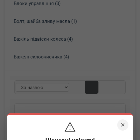
Блоки управління (3)
Болт, шайба зливу масла (1)
Важіль підвіски колеса (4)
Важелі склоочисника (4)
⚠️
×