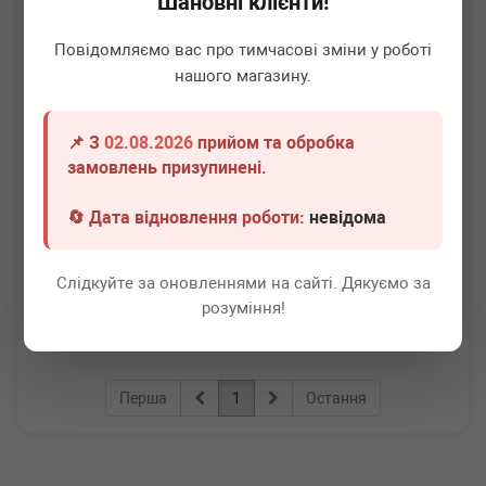
Шановні клієнти!
Повідомляємо вас про тимчасові зміни у роботі
нашого магазину.
📌 З
02.08.2026
прийом та обробка
ADLER
6Q0201051J
замовлень призупинені.
Фільтр паливний VW Caddy 1.6 BiFuel/ 2.0 EcoFuel 04-
🔄 Дата відновлення роботи:
невідома
Немає в наявності
Всі ціни
Слідкуйте за оновленнями на сайті. Дякуємо за
розуміння!
Докладніше
Перша
1
Остання