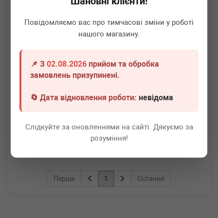
Шановні клієнти!
Повідомляємо вас про тимчасові зміни у роботі
нашого магазину.
📌 З
02.08.2026
прийом та обробка
ADLER
4N0903028N
замовлень призупинені.
Стартер-генератор Audi A6/A8/Q8 MHEV 18- (48V/250A)
🔄 Дата відновлення роботи:
невідома
Немає в наявності
Всі ціни
Слідкуйте за оновленнями на сайті. Дякуємо за
розуміння!
Докладніше
Перша
1
Остання