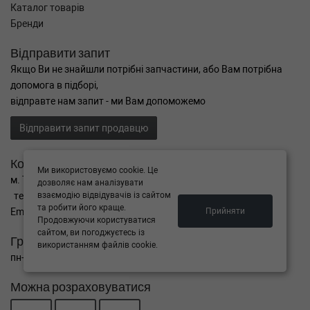
Каталог товарів
Бренди
Відправити запит
Якщо Ви не знайшли потрібні запчастини, або Вам потрібна
допомога в підборі,
відправте нам запит - ми Вам допоможемо
Відправити запит продавцю
Контакти
Ми використовуємо cookie. Це
м. Тернопіль вул. Микулинецька 106а
дозволяє нам аналізувати
тел. +38(099)650-59-19
взаємодію відвідувачів із сайтом
та робити його краще.
Email. autokitparts@yahoo.com
Прийняти
Продовжуючи користуватися
сайтом, ви погоджуєтесь із
Графік роботи
використанням файлів cookie.
пн-пт з 9:00 до 17:00, сб - вихідний, нд - вихідний
Можна розраховуватися