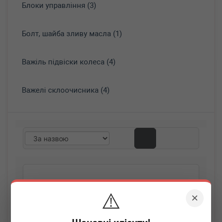
Блоки управління (3)
Болт, шайба зливу масла (1)
Важіль підвіски колеса (4)
Важелі склоочисника (4)
⚠️
×