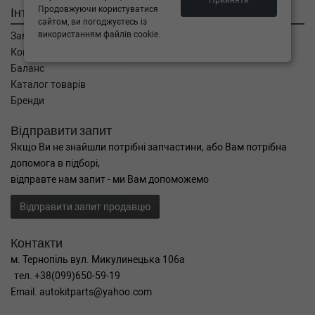
Прийняти
Інтернет магазин
Продовжуючи користуватися
сайтом, ви погоджуєтесь із
використанням файлів cookie.
Замовлення
Кошик
Баланс
Каталог товарів
Бренди
Відправити запит
Якщо Ви не знайшли потрібні запчастини, або Вам потрібна
допомога в підборі,
відправте нам запит - ми Вам допоможемо
Відправити запит продавцю
Контакти
м. Тернопіль вул. Микулинецька 106а
тел. +38(099)650-59-19
Email. autokitparts@yahoo.com