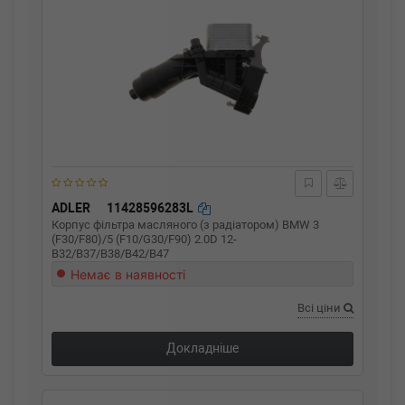
ADLER
11428596283L
Корпус фільтра масляного (з радіатором) BMW 3
(F30/F80)/5 (F10/G30/F90) 2.0D 12-
B32/B37/B38/B42/B47
Немає в наявності
Всі ціни
Докладніше