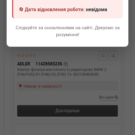
🔄 Дата відновлення роботи:
невідома
Слідкуйте за оновленнями на сайті. Дякуємо за
розуміння!
ADLER
11428585235
Корпус фільтра масляного (з радіатором) BMW 2
(F46/F45)/X1 (F48)/X2 (F39) 15- (B37/B48/B38)
Немає в наявності
Всі ціни
Докладніше