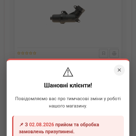
ADLER
0B5325060C
⚠️
Корпус фільтра масляного Audi A4/A6/Q5 08-18
×
Немає в наявності
Шановні клієнти!
Всі ціни
Повідомляємо вас про тимчасові зміни у роботі
нашого магазину.
Докладніше
📌 З
02.08.2026
прийом та обробка
замовлень призупинені.