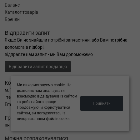
Баланс
Каталог товарів
Бренди
Відправити запит
Якщо Ви не знайшли потрібні запчастини, або Вам потрібна
допомога в підборі,
відправте нам запит - ми Вам допоможемо
Відправити запит продавцю
Контакти
Ми використовуємо cookie. Це
м. Тернопіль вул. Микулинецька 106а
дозволяє нам аналізувати
взаємодію відвідувачів із сайтом
тел. +38(099)650-59-19
та робити його краще.
Прийняти
Email. autokitparts@yahoo.com
Продовжуючи користуватися
сайтом, ви погоджуєтесь із
Графік роботи
використанням файлів cookie.
пн-пт з 9:00 до 17:00, сб - вихідний, нд - вихідний
Можна розраховуватися