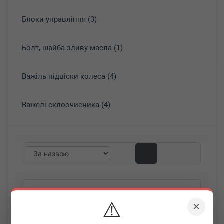
Блоки управління (3)
Болт, шайба зливу масла (1)
Важіль підвіски колеса (4)
Важелі склоочисника (4)
⚠️
×