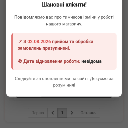
Шановні клієнти!
Повідомляємо вас про тимчасові зміни у роботі
нашого магазину.
📌 З
02.08.2026
прийом та обробка
ADLER
1Z5945097
замовлень призупинені.
Ліхтар сигналу гальмування (додатковий) Skoda
Octavia/Superb 04-24
🔄 Дата відновлення роботи:
невідома
Термін 1 дн.
5 шт.
Слідкуйте за оновленнями на сайті. Дякуємо за
1 750
грн
Всі ціни
розуміння!
-
+
В кошик
Перша
1
Остання