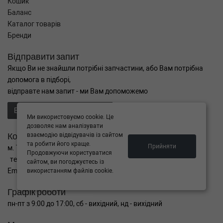
Кошик
Баланс
Каталог товарів
Бренди
Відправити запит
Якщо Ви не знайшли потрібні запчастини, або Вам потрібна
допомога в підборі,
відправте нам запит - ми Вам допоможемо
Відправити запит продавцю
Ми використовуємо cookie. Це
дозволяє нам аналізувати
Контакти
взаємодію відвідувачів із сайтом
та робити його краще.
Прийняти
м. Тернопіль вул. Микулинецька 106а
Продовжуючи користуватися
тел. +38(099)650-59-19
сайтом, ви погоджуєтесь із
Email. autokitparts@yahoo.com
використанням файлів cookie.
Графік роботи
пн-пт з 9:00 до 17:00, сб - вихідний, нд - вихідний