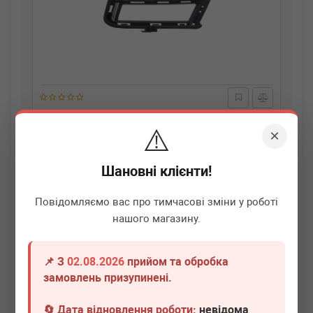
ADLER
5G0853211E
⚠️
Вставка бампера (під протитуманку) VW Golf VII 12-20
×
(L)
Термін 1 дн.
2 шт.
Шановні клієнти!
180
грн
Всі ціни
Повідомляємо вас про тимчасові зміни у роботі
нашого магазину.
-
+
В кошик
📌 З
02.08.2026
прийом та обробка
замовлень призупинені.
🔄 Дата відновлення роботи:
невідома