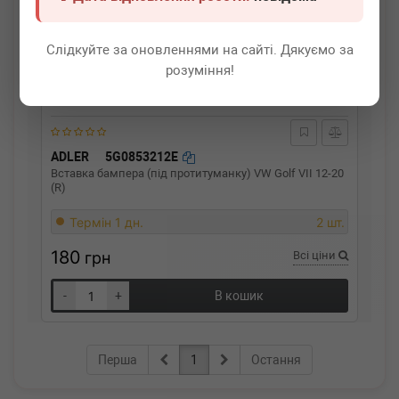
Слідкуйте за оновленнями на сайті. Дякуємо за
розуміння!
ADLER
5G0853212E
Вставка бампера (під протитуманку) VW Golf VII 12-20
(R)
Термін 1 дн.
2 шт.
180
грн
Всі ціни
-
+
В кошик
Перша
1
Остання