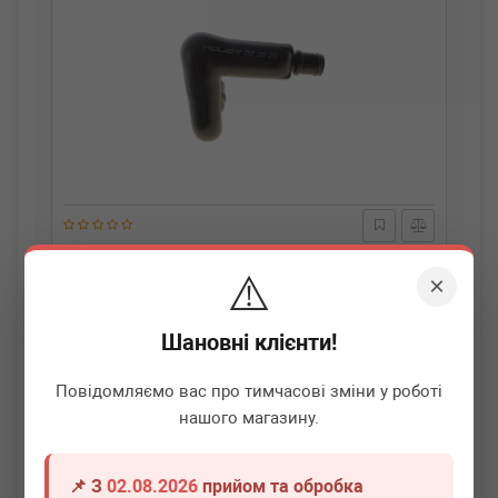
ADLER
CF01292
⚠️
Патрубок вентиляції картера Audi A4/A6 1.8T/VW
×
Passat 1.8T/2.5 TDI 96-05
Немає в наявності
Шановні клієнти!
Всі ціни
Повідомляємо вас про тимчасові зміни у роботі
нашого магазину.
Докладніше
📌 З
02.08.2026
прийом та обробка