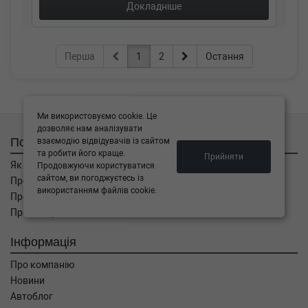
Докладніше
Перша
1
2
Остання
Ми використовуємо cookie. Це
дозволяє нам аналізувати
Покупцям
взаємодію відвідувачів із сайтом
та робити його краще.
Прийняти
Як замовити
Продовжуючи користуватися
сайтом, ви погоджуєтесь із
Про оплату
використанням файлів cookie.
Про доставку
Про повернення
Інформація
Про компанію
Новини
Автоблог