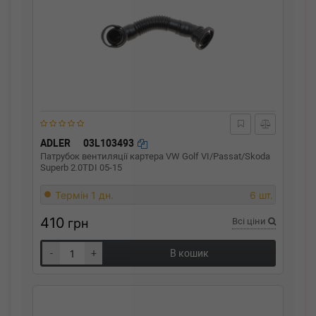
ADLER
03L103493
Патрубок вентиляції картера VW Golf VI/Passat/Skoda
Superb 2.0TDI 05-15
Термін 1 дн.
6 шт.
410
грн
Всі ціни
-
+
В кошик