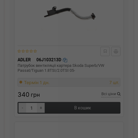
ADLER
06J103213D
Патрубок вентиляції картера Skoda Superb/VW
Passat/Tiguan 1.8TSI/2.0TSI 05-
Термін 1 дн.
7 шт.
340
грн
Всі ціни
-
+
В кошик