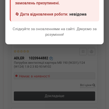
замовлень призупинені.
🔄 Дата відновлення роботи:
невідома
Слідкуйте за оновленнями на сайті. Дякуємо за
розуміння!
ADLER
1020944882
Патрубок вентиляції картера MB 190 (W201)/124
(W124) 1.8-2.3 82-93 M102
Немає в наявності
Всі ціни
Докладніше