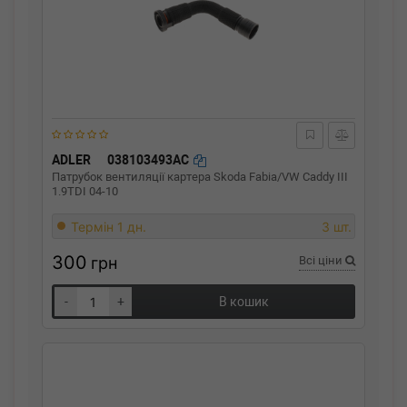
ADLER
038103493AC
Патрубок вентиляції картера Skoda Fabia/VW Caddy III
1.9TDI 04-10
Термін 1 дн.
3 шт.
300
грн
Всі ціни
-
+
В кошик