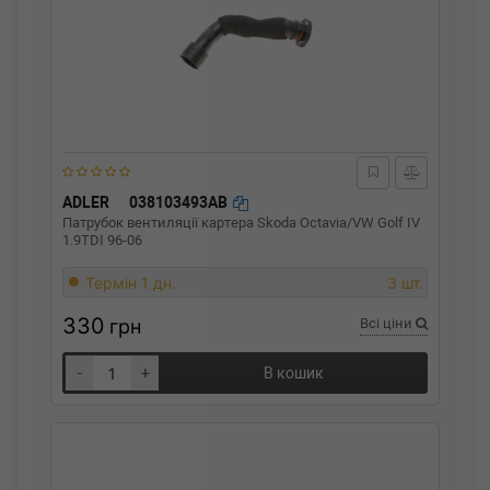
ADLER
038103493AB
Патрубок вентиляції картера Skoda Octavia/VW Golf IV
1.9TDI 96-06
Термін 1 дн.
3 шт.
330
грн
Всі ціни
-
+
В кошик