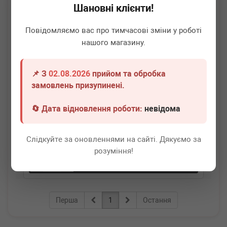
Шановні клієнти!
Повідомляємо вас про тимчасові зміни у роботі
нашого магазину.
📌 З
02.08.2026
прийом та обробка
ADLER
B11293
замовлень призупинені.
Підшипник маточини (задньої) BMW X3 (G01/F97)/X4
(G02/F98) 19-
🔄 Дата відновлення роботи:
невідома
Термін 1 дн.
5 шт.
Слідкуйте за оновленнями на сайті. Дякуємо за
3 280
грн
Всі ціни
розуміння!
-
+
В кошик
Перша
1
Остання