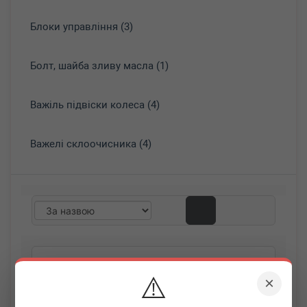
Блоки управління (3)
Болт, шайба зливу масла (1)
Важіль підвіски колеса (4)
Важелі склоочисника (4)
⚠️
×