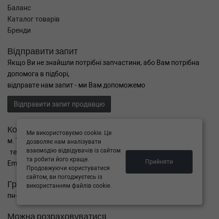
Баланс
Каталог товарів
Бренди
Відправити запит
Якщо Ви не знайшли потрібні запчастини, або Вам потрібна
допомога в підборі,
відправте нам запит - ми Вам допоможемо
Відправити запит продавцю
Контакти
Ми використовуємо cookie. Це
м. Тернопіль вул. Микулинецька 106а
дозволяє нам аналізувати
взаємодію відвідувачів із сайтом
тел. +38(099)650-59-19
та робити його краще.
Прийняти
Email. autokitparts@yahoo.com
Продовжуючи користуватися
сайтом, ви погоджуєтесь із
Графік роботи
використанням файлів cookie.
пн-пт з 9:00 до 17:00, сб - вихідний, нд - вихідний
Можна розраховуватися