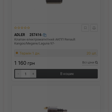
ADLER
257416
Клапан електромагнітний АКПП Renault
Kangoo/Megane/Laguna 97-
Термін 1 дн.
20 шт.
1 160
грн
Всі ціни
-
+
В кошик