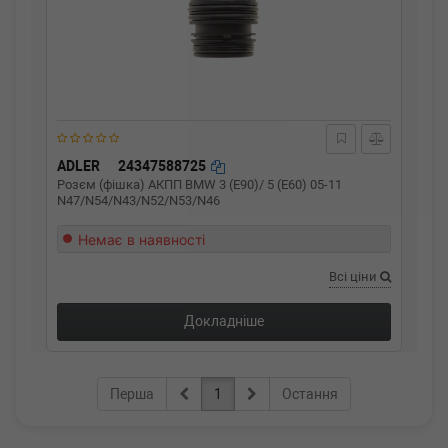
ADLER
24347588725
Розєм (фішка) АКПП BMW 3 (E90)/ 5 (E60) 05-11
N47/N54/N43/N52/N53/N46
Немає в наявності
Всі ціни
Докладніше
Перша
1
Остання