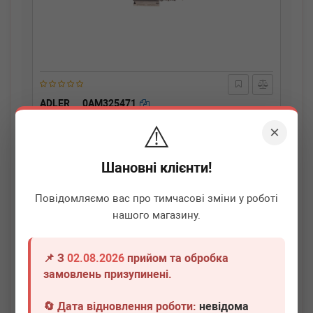
ADLER
0AM325471
Клапан електромагнітний АКПП VW DQ200 0AM 0CW
⚠️
(DSG 7)
×
Термін 1 дн.
3 шт.
Шановні клієнти!
1 700
грн
Всі ціни
Повідомляємо вас про тимчасові зміни у роботі
-
+
В кошик
нашого магазину.
📌 З
02.08.2026
прийом та обробка
замовлень призупинені.
🔄 Дата відновлення роботи:
невідома