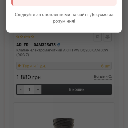
Слідкуйте за оновленнями на сайті. Дякуємо за
розуміння!
ADLER
0AM325473
Клапан електромагнітний АКПП VW DQ200 0AM 0CW
(DSG 7)
Термін 1 дн.
6 шт.
1 880
грн
Всі ціни
-
+
В кошик