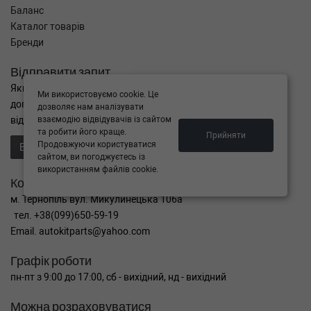
Баланс
Каталог товарів
Бренди
Відправити запит
Якщо Ви не знайшли потрібні запчастини, або Вам потрібна
Ми використовуємо cookie. Це
допомога в підборі,
дозволяє нам аналізувати
відправте нам запит - ми Вам допоможемо
взаємодію відвідувачів із сайтом
та робити його краще.
Прийняти
Продовжуючи користуватися
Відправити запит продавцю
сайтом, ви погоджуєтесь із
використанням файлів cookie.
Контакти
м. Тернопіль вул. Микулинецька 106а
тел. +38(099)650-59-19
Email. autokitparts@yahoo.com
Графік роботи
пн-пт з 9:00 до 17:00, сб - вихідний, нд - вихідний
Можна розраховуватися