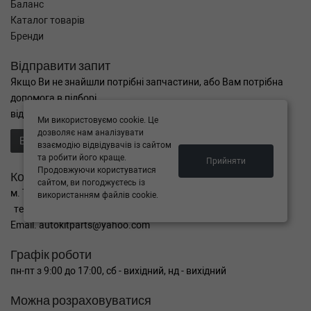
Баланс
Каталог товарів
Бренди
Відправити запит
Якщо Ви не знайшли потрібні запчастини, або Вам потрібна
допомога в підборі,
відправте нам запит - ми Вам допоможемо
Ми використовуємо cookie. Це
дозволяє нам аналізувати
Відправити запит продавцю
взаємодію відвідувачів із сайтом
та робити його краще.
Прийняти
Продовжуючи користуватися
Контакти
сайтом, ви погоджуєтесь із
м. Тернопіль вул. Микулинецька 106а
використанням файлів cookie.
тел. +38(099)650-59-19
Email. autokitparts@yahoo.com
Графік роботи
пн-пт з 9:00 до 17:00, сб - вихідний, нд - вихідний
Можна розраховуватися