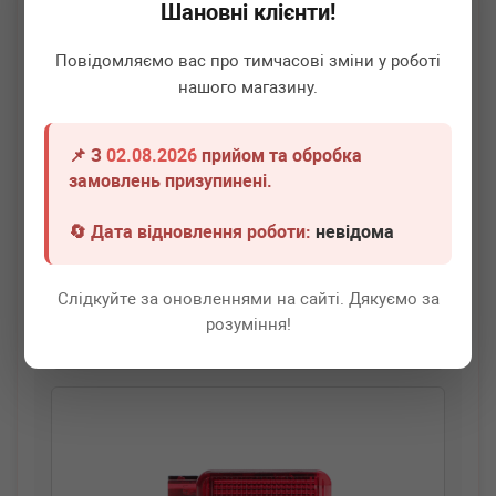
Шановні клієнти!
Повідомляємо вас про тимчасові зміни у роботі
нашого магазину.
📌 З
02.08.2026
прийом та обробка
ADLER
1K0947411A
замовлень призупинені.
Ліхтар підсвітки салону VW Passat 05-
🔄 Дата відновлення роботи:
невідома
Термін 1 дн.
5 шт.
390
грн
Всі ціни
Слідкуйте за оновленнями на сайті. Дякуємо за
розуміння!
-
+
В кошик