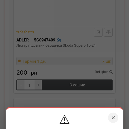
ADLER
5G0947409
Ліхтар підсвітки бардачка Skoda Superb 15-24
Термін 1 дн.
7 шт.
200
грн
Всі ціни
-
+
В кошик
⚠️
×