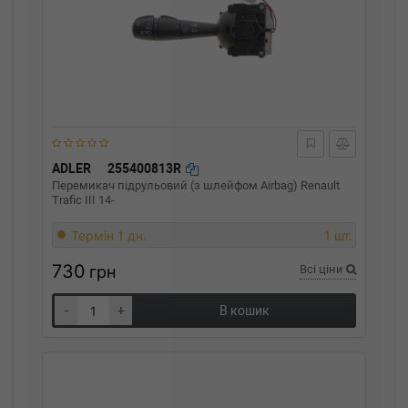
ADLER
255400813R
Перемикач підрульовий (з шлейфом Airbag) Renault
Trafic III 14-
Термін 1 дн.
1 шт.
730
грн
Всі ціни
-
+
В кошик