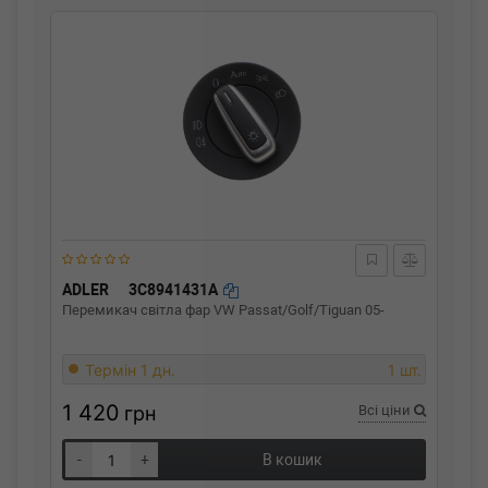
ADLER
3C8941431A
Перемикач світла фар VW Passat/Golf/Tiguan 05-
Термін 1 дн.
1 шт.
1 420
грн
Всі ціни
-
+
В кошик