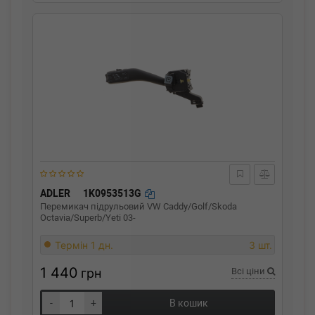
ADLER
1K0953513G
Перемикач підрульовий VW Caddy/Golf/Skoda
Octavia/Superb/Yeti 03-
Термін 1 дн.
3 шт.
1 440
грн
Всі ціни
-
+
В кошик