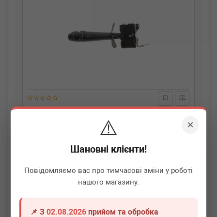
ADLER
7701053058
⚠️
Перемикач підрульовий Renault Kangoo 97- (L)
×
Термін 1 дн.
11 шт.
Шановні клієнти!
890
грн
Всі ціни
Повідомляємо вас про тимчасові зміни у роботі
нашого магазину.
-
+
В кошик
📌 З
02.08.2026
прийом та обробка