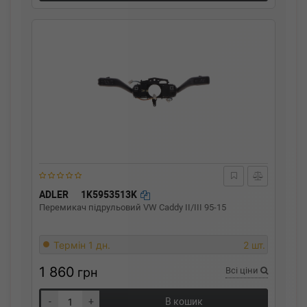
ADLER
1K5953513K
Перемикач підрульовий VW Caddy II/III 95-15
Термін 1 дн.
2 шт.
1 860
грн
Всі ціни
-
+
В кошик