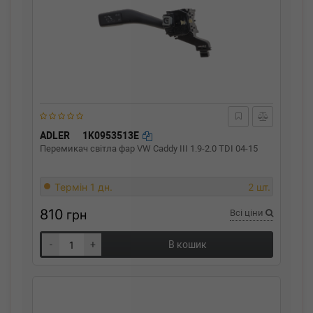
ADLER
1K0953513E
Перемикач світла фар VW Caddy III 1.9-2.0 TDI 04-15
Термін 1 дн.
2 шт.
810
грн
Всі ціни
-
+
В кошик