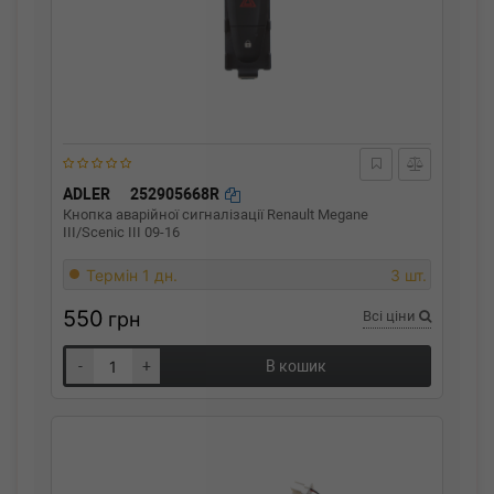
ADLER
252905668R
Кнопка аварійної сигналізації Renault Megane
III/Scenic III 09-16
Термін 1 дн.
3 шт.
550
грн
Всі ціни
-
+
В кошик