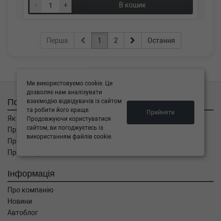
-
+
В кошик
Перша
1
2
Остання
Ми використовуємо cookie. Це
дозволяє нам аналізувати
Покупцям
взаємодію відвідувачів із сайтом
та робити його краще.
Прийняти
Як замовити
Продовжуючи користуватися
сайтом, ви погоджуєтесь із
Про оплату
використанням файлів cookie.
Про доставку
Про повернення
Інформація
Про компанію
Новини
Автоблог