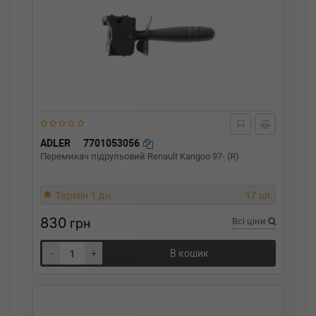
ADLER
7701053056
Перемикач підрульовий Renault Kangoo 97- (R)
Термін 1 дн.
17 шт.
830
грн
Всі ціни
-
+
В кошик