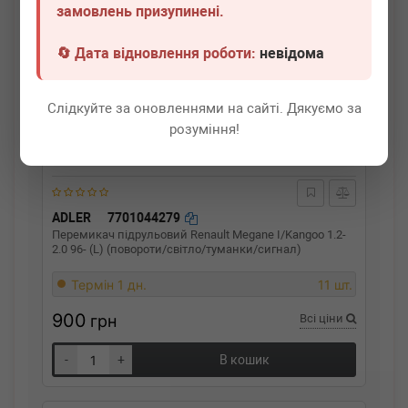
замовлень призупинені.
🔄 Дата відновлення роботи:
невідома
Слідкуйте за оновленнями на сайті. Дякуємо за
розуміння!
ADLER
7701044279
Перемикач підрульовий Renault Megane I/Kangoo 1.2-
2.0 96- (L) (повороти/світло/туманки/сигнал)
Термін 1 дн.
11 шт.
900
грн
Всі ціни
-
+
В кошик