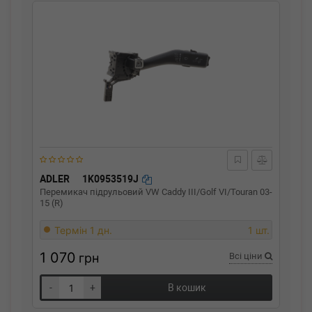
ADLER
1K0953519J
Перемикач підрульовий VW Caddy III/Golf VI/Touran 03-
15 (R)
Термін 1 дн.
1 шт.
1 070
грн
Всі ціни
-
+
В кошик