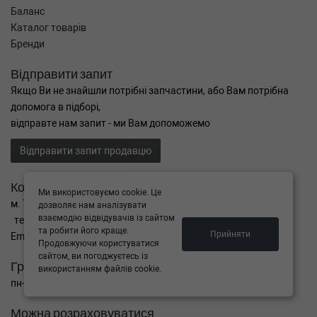
Баланс
Каталог товарів
Бренди
Відправити запит
Якщо Ви не знайшли потрібні запчастини, або Вам потрібна
допомога в підборі,
відправте нам запит - ми Вам допоможемо
Відправити запит продавцю
Контакти
Ми використовуємо cookie. Це
м. Тернопіль вул. Микулинецька 106а
дозволяє нам аналізувати
взаємодію відвідувачів із сайтом
тел. +38(099)650-59-19
та робити його краще.
Прийняти
Email. autokitparts@yahoo.com
Продовжуючи користуватися
сайтом, ви погоджуєтесь із
Графік роботи
використанням файлів cookie.
пн-пт з 9:00 до 17:00, сб - вихідний, нд - вихідний
Можна розраховуватися