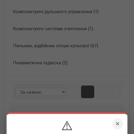
Комплектуючі рульового управління (1)
Комплектуючі системи зчеплення (1)
Пильник, відбійник опори кульової (67)
Пневматична підвіска (2)
⚠️
×