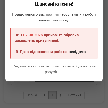
Шановні клієнти!
Повідомляємо вас про тимчасові зміни у роботі
нашого магазину.
📌 З
02.08.2026
прийом та обробка
BELGUM PARTS
BG1336
замовлень призупинені.
Ролик генератора MB Sprinter CDI (поліклиновий/
Підшипник PFI USA) (паразитний)
🔄 Дата відновлення роботи:
невідома
Термін 1 дн.
16 шт.
Слідкуйте за оновленнями на сайті. Дякуємо за
240
грн
Всі ціни
розуміння!
-
+
В кошик
Перша
1
Остання