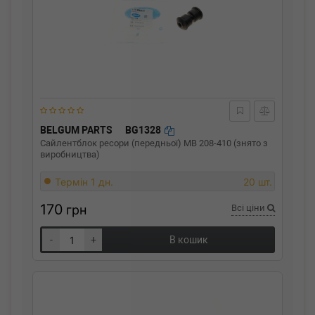
BELGUM PARTS
BG1328
Сайлентблок ресори (передньої) MB 208-410 (знято з
виробництва)
Термін 1 дн.
20 шт.
170
грн
Всі ціни
-
+
В кошик