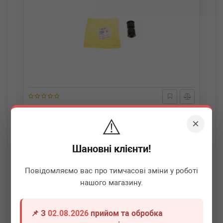
BELGUM PARTS
BG0605
⚠️
Сайлентблок ресори (задньої) Fiat Doblo 01-
×
Немає в наявності
Шановні клієнти!
Всі ціни
Повідомляємо вас про тимчасові зміни у роботі
нашого магазину.
Докладніше
📌 З
02.08.2026
прийом та обробка