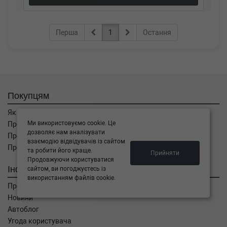
Перша
1
Остання
Покупцям
Як замовити
Ми використовуємо cookie. Це
Про оплату
дозволяє нам аналізувати
Про доставку
взаємодію відвідувачів із сайтом
Про повернення
та робити його краще.
Прийняти
Продовжуючи користуватися
Інформація
сайтом, ви погоджуєтесь із
використанням файлів cookie.
Про компанію
Новини
Автоблог
Угода користувача