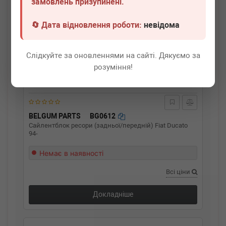
замовлень призупинені.
🔄 Дата відновлення роботи:
невідома
Слідкуйте за оновленнями на сайті. Дякуємо за
розуміння!
BELGUM PARTS
BG0612
Сайлентблок ресори (задньої/передній) Fiat Ducato
94-
Немає в наявності
Всі ціни
Докладніше