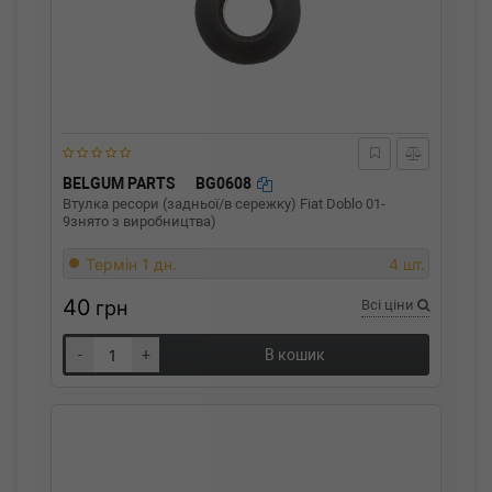
BELGUM PARTS
BG0608
Втулка ресори (задньої/в сережку) Fiat Doblo 01-
9знято з виробництва)
Термін 1 дн.
4 шт.
40
грн
Всі ціни
-
+
В кошик