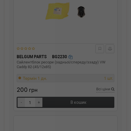
BELGUM PARTS
BG2230
Сайлентблок ресори (задньої/спереду/ззаду) VW
Caddy 82-(45/12x85)
Термін 1 дн.
1 шт.
200
грн
Всі ціни
-
+
В кошик