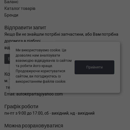
Баланс
Каталог товарів
Бренди
Відправити запит
Якщо Ви не знайшли потрібні запчастини, або Вам потрібна
допомога в підборі,
відправте нам запит - ми Вам допоможемо
Ми використовуємо cookie. Це
дозволяє нам аналізувати
Відправити запит продавцю
взаємодію відвідувачів із сайтом
та робити його краще.
Прийняти
Продовжуючи користуватися
Контакти
сайтом, ви погоджуєтесь із
м. Тернопіль вул. Микулинецька 106а
використанням файлів cookie.
тел. +38(099)650-59-19
Email. autokitparts@yahoo.com
Графік роботи
пн-пт з 9:00 до 17:00, сб - вихідний, нд - вихідний
Можна розраховуватися