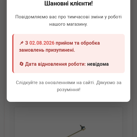
Шановні клієнти!
Повідомляємо вас про тимчасові зміни у роботі
нашого магазину.
📌 З
02.08.2026
прийом та обробка
BELGUM PARTS
BG2007
замовлень призупинені.
Тяга стабілізатора (заднього) Opel Vectra C 02-
(L=86mm)
🔄 Дата відновлення роботи:
невідома
Немає в наявності
Всі ціни
Слідкуйте за оновленнями на сайті. Дякуємо за
розуміння!
Докладніше