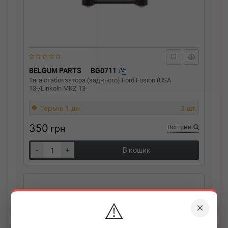
BELGUM PARTS
BG0711
Тяга стабілізатора (заднього) Ford Fusion (USA
13-/Linkoln MKZ 13-
Термін 1 дн.
3 шт.
350
грн
Всі ціни
-
+
В кошик
⚠️
×