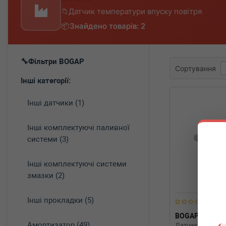
Датчик температури впуску повітря
Знайдено товарів: 2
Фільтри BOGAP
Сортування
Інші категорії:
Інші датчики (1)
Інші комплектуючі паливної
системи (3)
Інші комплектуючі системи
змазки (2)
Інші прокладки (5)
BOGAP
A412
Амортизатор (49)
Датчик темпера