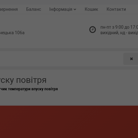
вернення
Баланс
Інформація
Кошик
Контакти
пн-пт з 9:00 до 17:0
нецька 106а
вихідний, нд - вих
✖
ску повітря
чик температури впуску повітря