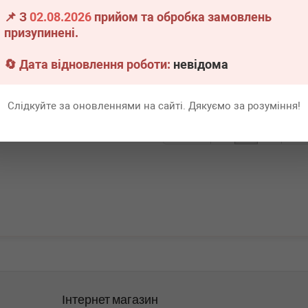
0
повітря MB Vito (W639) 96-
📌 З
02.08.2026
прийом та обробка замовлень
призупинені.
явності
Немає в наявності
🔄 Дата відновлення роботи:
невідома
Всі ціни
Всі ціни
адніше
Докладніше
Слідкуйте за оновленнями на сайті. Дякуємо за розуміння!
Перша
1
Ост
Інтернет магазин