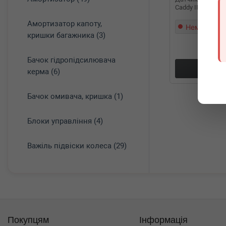
Caddy III/T5 03-1
Амортизатор капоту,
Немає в на
кришки багажника (3)
Бачок гідропідсилювача
Докл
керма (6)
Бачок омивача, кришка (1)
Блоки управління (4)
Важіль підвіски колеса (29)
Покупцям
Інформація