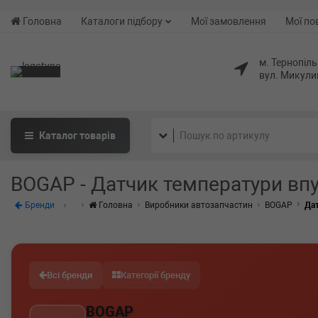
Головна
Каталоги підбору
Мої замовлення
Мої по
м. Тернопіль
вул. Микули
Каталог
товарів
BOGAP - Датчик температури впу
Бренди
Головна
Виробники автозапчастин
BOGAP
Дат
Всі бренди
Категорії бренду
BOGAP