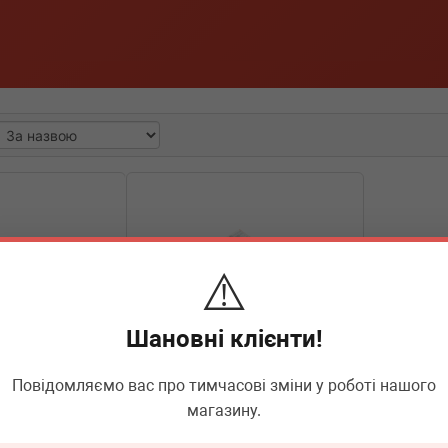
⚠️
Шановні клієнти!
Повідомляємо вас про тимчасові зміни у роботі нашого
магазину.
5103
BOGAP
C6129100
тури повітря VW
Датчик температури впуску