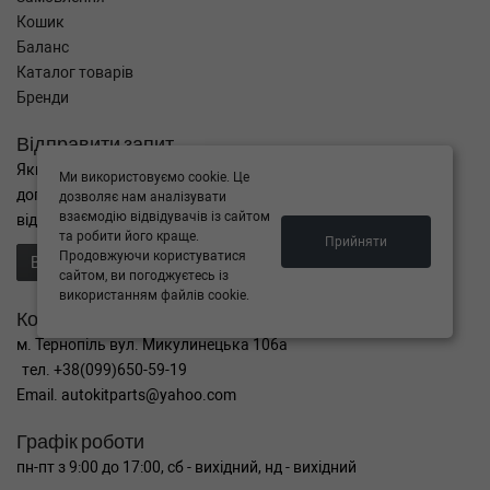
Кошик
Баланс
Каталог товарів
Бренди
Відправити запит
Якщо Ви не знайшли потрібні запчастини, або Вам потрібна
Ми використовуємо cookie. Це
допомога в підборі,
дозволяє нам аналізувати
взаємодію відвідувачів із сайтом
відправте нам запит - ми Вам допоможемо
та робити його краще.
Прийняти
Продовжуючи користуватися
Відправити запит продавцю
сайтом, ви погоджуєтесь із
використанням файлів cookie.
Контакти
м. Тернопіль вул. Микулинецька 106а
тел. +38(099)650-59-19
Email. autokitparts@yahoo.com
Графік роботи
пн-пт з 9:00 до 17:00, сб - вихідний, нд - вихідний