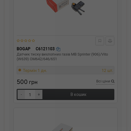
BOGAP
C6121103
Датчик тиску вихлопних газів MB Sprinter (906)/Vito
(W639) OM642/646/651
Термін 1 дн.
12 шт.
500
грн
Всі ціни
-
+
В кошик