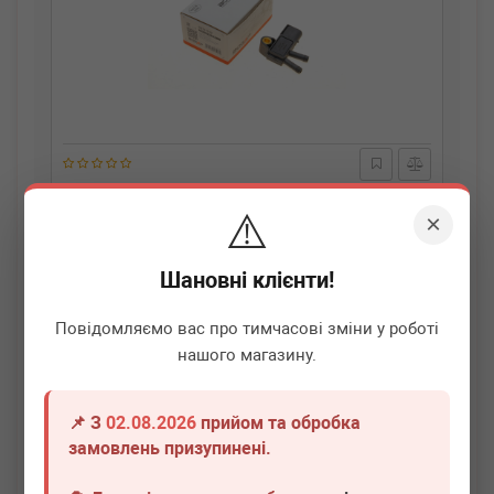
BOGAP
C6121102
⚠️
Датчик тиску вихлопних газових MB Sprinter
×
OM651/OM642 09-
Термін 1 дн.
1 шт.
Шановні клієнти!
550
грн
Всі ціни
Повідомляємо вас про тимчасові зміни у роботі
нашого магазину.
-
+
В кошик
📌 З
02.08.2026
прийом та обробка
замовлень призупинені.