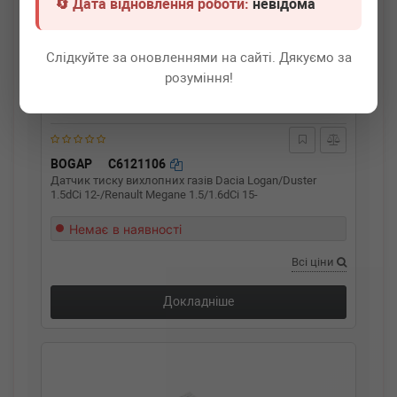
🔄 Дата відновлення роботи:
невідома
Слідкуйте за оновленнями на сайті. Дякуємо за
розуміння!
BOGAP
C6121106
Датчик тиску вихлопних газів Dacia Logan/Duster
1.5dCi 12-/Renault Megane 1.5/1.6dCi 15-
Немає в наявності
Всі ціни
Докладніше