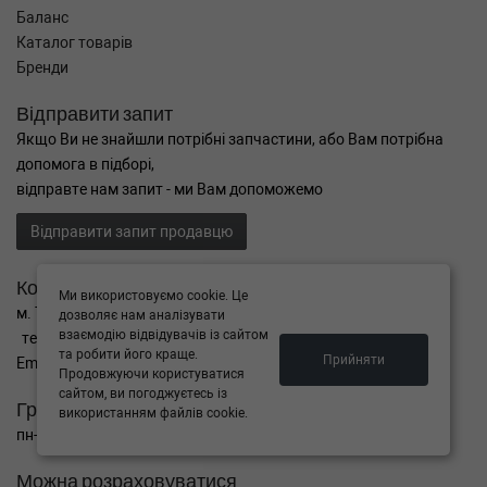
Баланс
Каталог товарів
Бренди
Відправити запит
Якщо Ви не знайшли потрібні запчастини, або Вам потрібна
допомога в підборі,
відправте нам запит - ми Вам допоможемо
Відправити запит продавцю
Контакти
Ми використовуємо cookie. Це
м. Тернопіль вул. Микулинецька 106а
дозволяє нам аналізувати
взаємодію відвідувачів із сайтом
тел. +38(099)650-59-19
та робити його краще.
Прийняти
Email. autokitparts@yahoo.com
Продовжуючи користуватися
сайтом, ви погоджуєтесь із
Графік роботи
використанням файлів cookie.
пн-пт з 9:00 до 17:00, сб - вихідний, нд - вихідний
Можна розраховуватися