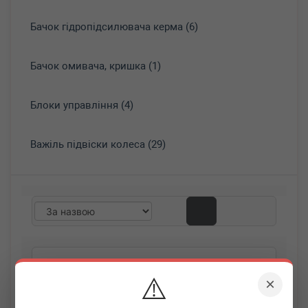
Бачок гідропідсилювача керма (6)
Бачок омивача, кришка (1)
Блоки управління (4)
Важіль підвіски колеса (29)
⚠️
×