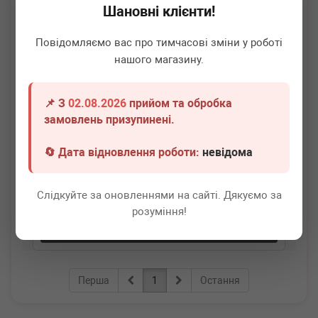
Шановні клієнти!
Повідомляємо вас про тимчасові зміни у роботі
нашого магазину.
📌 З
02.08.2026
прийом та обробка
BOGAP
A4126108
замовлень призупинені.
Датчик увімкнення вентилятора VW Caddy III 1.4-
2.0SDI 04-15
🔄 Дата відновлення роботи:
невідома
Немає в наявності
Слідкуйте за оновленнями на сайті. Дякуємо за
Всі ціни
розуміння!
Докладніше
Перша
1
Остання