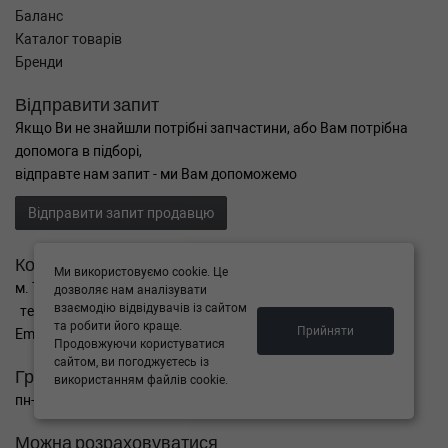
Баланс
Каталог товарів
Бренди
Відправити запит
Якщо Ви не знайшли потрібні запчастини, або Вам потрібна
допомога в підборі,
відправте нам запит - ми Вам допоможемо
Відправити запит продавцю
Контакти
Ми використовуємо cookie. Це
м. Тернопіль вул. Микулинецька 106а
дозволяє нам аналізувати
взаємодію відвідувачів із сайтом
тел. +38(099)650-59-19
та робити його краще.
Прийняти
Email. autokitparts@yahoo.com
Продовжуючи користуватися
сайтом, ви погоджуєтесь із
Графік роботи
використанням файлів cookie.
пн-пт з 9:00 до 17:00, сб - вихідний, нд - вихідний
Можна розраховуватися