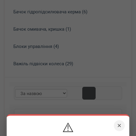
Бачок гідропідсилювача керма (6)
Бачок омивача, кришка (1)
Блоки управління (4)
Важіль підвіски колеса (29)
⚠️
×