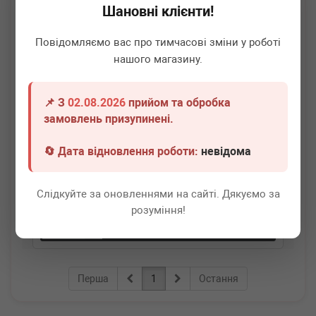
Шановні клієнти!
Повідомляємо вас про тимчасові зміни у роботі
нашого магазину.
📌 З
02.08.2026
прийом та обробка
BOGAP
A3110102
замовлень призупинені.
Циліндр гальмівний (головний) VW Caddy III 04-15
🔄 Дата відновлення роботи:
невідома
Термін 1 дн.
1 шт.
Слідкуйте за оновленнями на сайті. Дякуємо за
1 420
грн
Всі ціни
розуміння!
-
+
В кошик
Перша
1
Остання