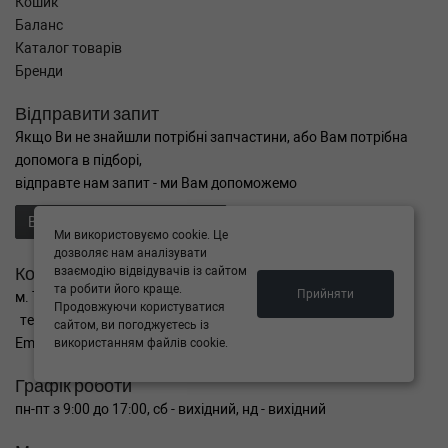
Кошик
Баланс
Каталог товарів
Бренди
Відправити запит
Якщо Ви не знайшли потрібні запчастини, або Вам потрібна
допомога в підборі,
відправте нам запит - ми Вам допоможемо
Відправити запит продавцю
Ми використовуємо cookie. Це
дозволяє нам аналізувати
Контакти
взаємодію відвідувачів із сайтом
та робити його краще.
Прийняти
м. Тернопіль вул. Микулинецька 106а
Продовжуючи користуватися
тел. +38(099)650-59-19
сайтом, ви погоджуєтесь із
Email. autokitparts@yahoo.com
використанням файлів cookie.
Графік роботи
пн-пт з 9:00 до 17:00, сб - вихідний, нд - вихідний