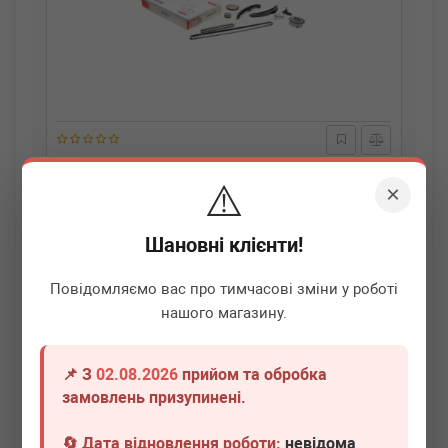
BOGAP
A1328123
⚠️
Комплект ланцюга ГРМ VW Golf V/VI/Passat 1.4TSI 07-
×
14
Немає в наявності
Шановні клієнти!
Всі ціни
Повідомляємо вас про тимчасові зміни у роботі
нашого магазину.
Докладніше
📌 З
02.08.2026
прийом та обробка
замовлень призупинені.
🔄 Дата відновлення роботи:
невідома