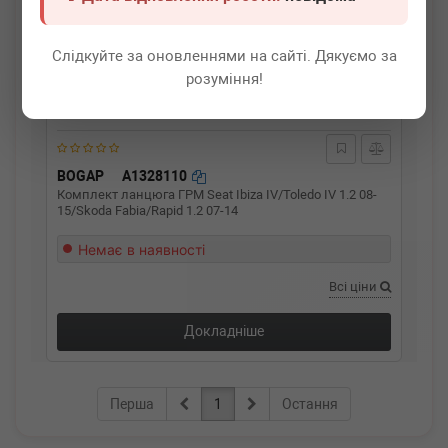
Слідкуйте за оновленнями на сайті. Дякуємо за
розуміння!
BOGAP
A1328110
Комплект ланцюга ГРМ Seat Ibiza IV/Toledo IV 1.2 08-
15/Skoda Fabia/Rapid 1.2 07-14
Немає в наявності
Всі ціни
Докладніше
Перша
1
Остання