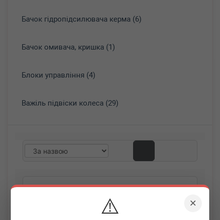
Бачок гідропідсилювача керма (6)
Бачок омивача, кришка (1)
Блоки управління (4)
Важіль підвіски колеса (29)
⚠️
×