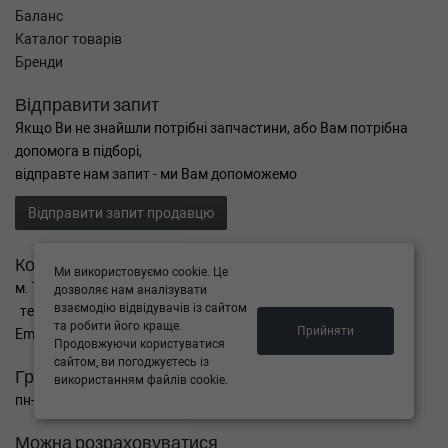
Баланс
Каталог товарів
Бренди
Відправити запит
Якщо Ви не знайшли потрібні запчастини, або Вам потрібна
допомога в підборі,
відправте нам запит - ми Вам допоможемо
Відправити запит продавцю
Контакти
Ми використовуємо cookie. Це
м. Тернопіль вул. Микулинецька 106а
дозволяє нам аналізувати
взаємодію відвідувачів із сайтом
тел. +38(099)650-59-19
та робити його краще.
Прийняти
Email. autokitparts@yahoo.com
Продовжуючи користуватися
сайтом, ви погоджуєтесь із
Графік роботи
використанням файлів cookie.
пн-пт з 9:00 до 17:00, сб - вихідний, нд - вихідний
Можна розраховуватися