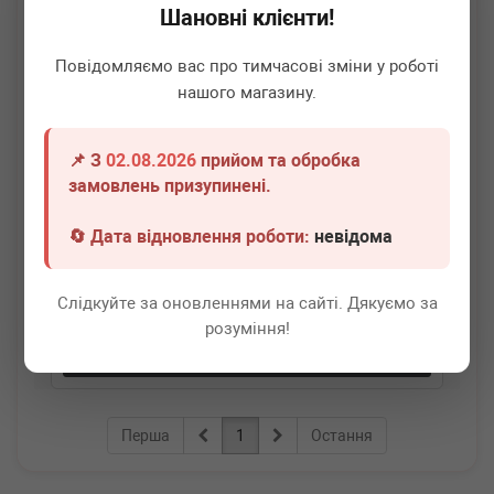
Шановні клієнти!
Повідомляємо вас про тимчасові зміни у роботі
нашого магазину.
📌 З
02.08.2026
прийом та обробка
BOGAP
A1337101
замовлень призупинені.
Кронштейн розподільного валу опорний VW Passat
15-
🔄 Дата відновлення роботи:
невідома
Немає в наявності
Слідкуйте за оновленнями на сайті. Дякуємо за
Всі ціни
розуміння!
Докладніше
Перша
1
Остання