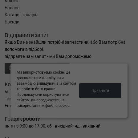
Кошик
Баланс
Каталог товарів
Бренди
Відправити запит
Якщо Ви не знайшли потрібні запчастини, або Вам потрібна
допомога в підборі,
відправте нам запит - ми Вам допоможемо
Відправити запит продавцю
Ми використовуємо cookie. Це
дозволяє нам аналізувати
Контакти
взаємодію відвідувачів із сайтом
та робити його краще.
Прийняти
м. Тернопіль вул. Микулинецька 106а
Продовжуючи користуватися
тел. +38(099)650-59-19
сайтом, ви погоджуєтесь із
Email. autokitparts@yahoo.com
використанням файлів cookie.
Графік роботи
пн-пт з 9:00 до 17:00, сб - вихідний, нд - вихідний