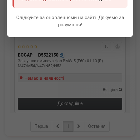
Слідкуйте за оновленнями на сайті. Дякуємо за
розуміння!
BOGAP
B5522150
Заглушка омивача фар BMW 5 (E60) 01-10 (R)
M47/M54/N47/N52/N53
Немає в наявності
Всі ціни
Докладніше
Перша
1
Остання