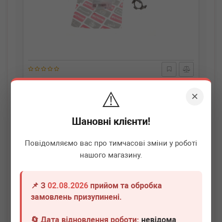
BOGAP
A1929101
⚠️
Хомут системи охолодження VW Golf/Passat/T5 2.0
×
TSI 03-
Немає в наявності
Шановні клієнти!
Всі ціни
Повідомляємо вас про тимчасові зміни у роботі
нашого магазину.
Докладніше
📌 З
02.08.2026
прийом та обробка
замовлень призупинені.
🔄 Дата відновлення роботи:
невідома