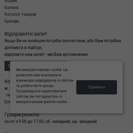
Кошик
Баланс
Каталог товарів
Бренди
Відправити запит
Якщо Ви не знайшли потрібні запчастини, або Вам потрібна
допомога в підборі,
відправте нам запит - ми Вам допоможемо
Відправити запит продавцю
Ми використовуємо cookie. Це
дозволяє нам аналізувати
Контакти
взаємодію відвідувачів із сайтом
та робити його краще.
Прийняти
м. Тернопіль вул. Микулинецька 106а
Продовжуючи користуватися
тел. +38(099)650-59-19
сайтом, ви погоджуєтесь із
Email. autokitparts@yahoo.com
використанням файлів cookie.
Графік роботи
пн-пт з 9:00 до 17:00, сб - вихідний, нд - вихідний