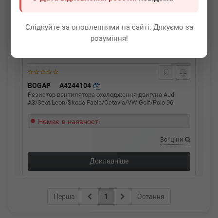
Слідкуйте за оновленнями на сайті. Дякуємо за
розуміння!
BOGAP
A4244104
Резистор вентилятора охолодження двигуна Audi
A3/Seat Leon/Skoda Fabia/Octavia/VW Golf/Polo 96-
Немає в наявності
Всі ціни
Докладніше
Перша
1
Остання