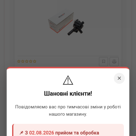
BOGAP
C4233102
⚠️
Насос системи охолодження (додатковий) MB S-class
×
(W221) 05-13
Немає в наявності
Шановні клієнти!
Всі ціни
Повідомляємо вас про тимчасові зміни у роботі
нашого магазину.
Докладніше
📌 З
02.08.2026
прийом та обробка