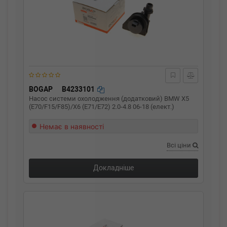
BOGAP
B4233101
Насос системи охолодження (додатковий) BMW X5
(E70/F15/F85)/X6 (E71/E72) 2.0-4.8 06-18 (елект.)
Немає в наявності
Всі ціни
Докладніше