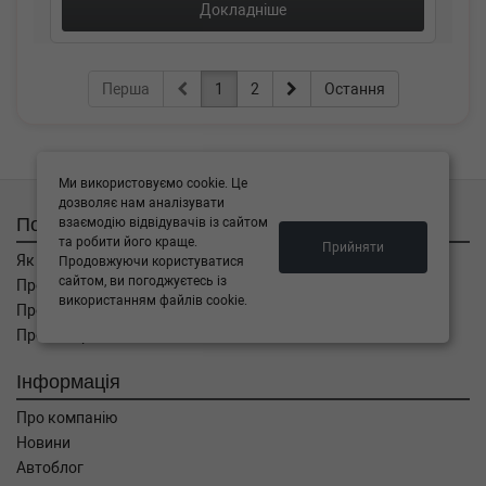
Докладніше
Перша
1
2
Остання
Ми використовуємо cookie. Це
дозволяє нам аналізувати
Покупцям
взаємодію відвідувачів із сайтом
та робити його краще.
Прийняти
Як замовити
Продовжуючи користуватися
сайтом, ви погоджуєтесь із
Про оплату
використанням файлів cookie.
Про доставку
Про повернення
Інформація
Про компанію
Новини
Автоблог