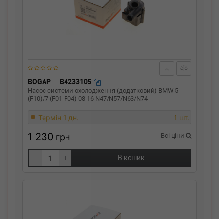
BOGAP
B4233105
Насос системи охолодження (додатковий) BMW 5
(F10)/7 (F01-F04) 08-16 N47/N57/N63/N74
Термін 1 дн.
1 шт.
1 230
грн
Всі ціни
-
+
В кошик