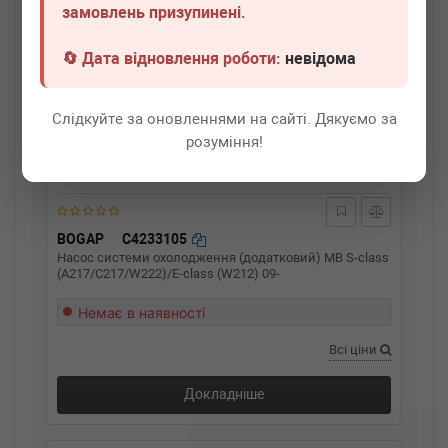
замовлень призупинені.
🔄 Дата відновлення роботи:
невідома
Слідкуйте за оновленнями на сайті. Дякуємо за
розуміння!
BOGAP
C4233105
Насос системи охолодження (додатковий) MB S-class
(A217/C217/W222)/E-class (W212) 09-
Немає в наявності
Всі ціни
Докладніше