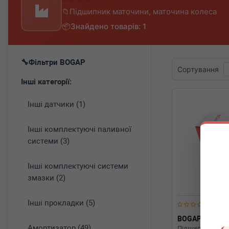
Підшипник маточини, маточина колеса
Знайдено товарів: 1
Фільтри BOGAP
Сортування
Інші категорії:
Інші датчики (1)
Інші комплектуючі паливної
системи (3)
Інші комплектуючі системи
змазки (2)
Інші прокладки (5)
BOGAP
B333
Амортизатор (49)
Підшипник мато