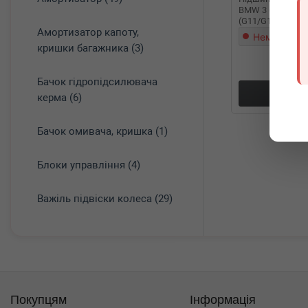
BMW 3 (G20/G80)
(G11/G12) 15- B
Амортизатор капоту,
Немає в на
кришки багажника (3)
Бачок гідропідсилювача
Докл
керма (6)
Бачок омивача, кришка (1)
Блоки управління (4)
Важіль підвіски колеса (29)
Покупцям
Інформація