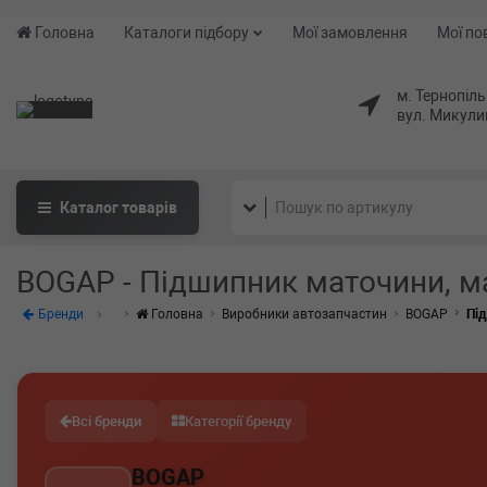
Головна
Каталоги підбору
Мої замовлення
Мої по
м. Тернопіль
вул. Микули
Каталог
товарів
BOGAP - Підшипник маточини, м
Бренди
Головна
Виробники автозапчастин
BOGAP
Пі
Всі бренди
Категорії бренду
BOGAP