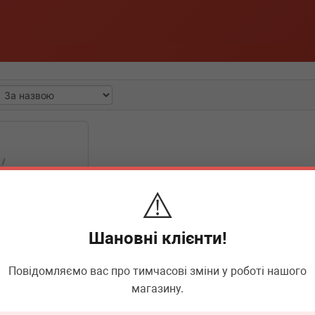
⚠️
Шановні клієнти!
Повідомляємо вас про тимчасові зміни у роботі нашого
магазину.
4102
чини (передньої)