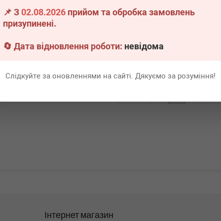
/5 (G30/F90)/7
📌 З
02.08.2026
прийом та обробка замовлень
46/B47/B48/B57/B58
призупинені.
явності
🔄 Дата відновлення роботи:
невідома
Всі ціни
адніше
Слідкуйте за оновленнями на сайті. Дякуємо за розуміння!
Перша
1
Ост
Інтернет магазин