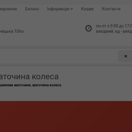
вернення
Баланс
Інформація
Кошик
Контакти
пн-пт з 9:00 до 17:0
нецька 106а
вихідний, нд - вих
✖
аточина колеса
дшипник маточини, маточина колеса