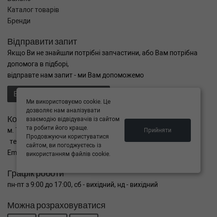
Каталог товарів
Бренди
Відправити запит
Якщо Ви не знайшли потрібні запчастини, або Вам потрібна
допомога в підборі,
відправте нам запит - ми Вам допоможемо
Відправити запит продавцю
Ми використовуємо cookie. Це
дозволяє нам аналізувати
Контакти
взаємодію відвідувачів із сайтом
та робити його краще.
м. Тернопіль вул. Микулинецька 106а
Прийняти
Продовжуючи користуватися
тел. +38(099)650-59-19
сайтом, ви погоджуєтесь із
Email. autokitparts@yahoo.com
використанням файлів cookie.
Графік роботи
пн-пт з 9:00 до 17:00, сб - вихідний, нд - вихідний
Можна розраховуватися