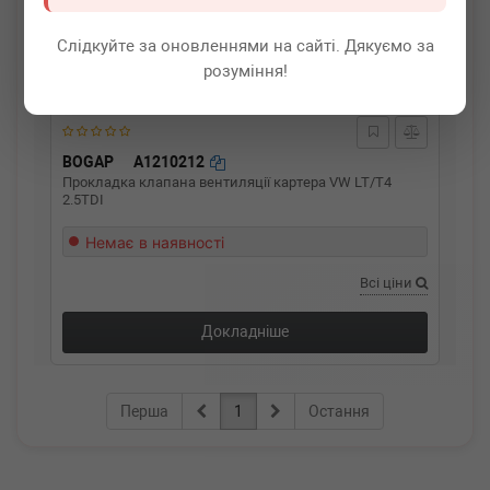
Слідкуйте за оновленнями на сайті. Дякуємо за
розуміння!
BOGAP
A1210212
Прокладка клапана вентиляції картера VW LT/T4
2.5TDI
Немає в наявності
Всі ціни
Докладніше
Перша
1
Остання