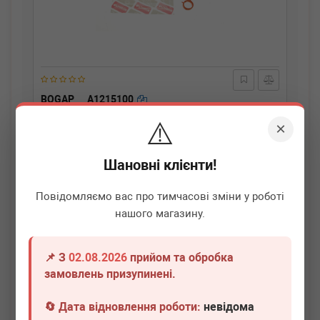
BOGAP
A1215100
Прокладка клапана вентиляції картера Audi A4/VW
⚠️
Golf V/VI 04-13
×
Немає в наявності
Шановні клієнти!
Всі ціни
Повідомляємо вас про тимчасові зміни у роботі
Докладніше
нашого магазину.
📌 З
02.08.2026
прийом та обробка
замовлень призупинені.
🔄 Дата відновлення роботи:
невідома