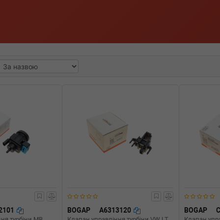
2101
BOGAP
A6313120
BOGAP
ня турбіни MB
Клапан управління турбіни VW LT
Клапан упр