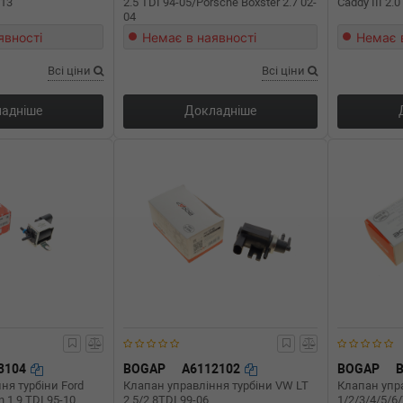
-13
2.5 TDI 94-05/Porsche Boxster 2.7 02-
Caddy III 2.0
04
явності
Немає в наявності
Немає 
Всі ціни
Всі ціни
адніше
Докладніше
3104
BOGAP
A6112102
BOGAP
ня турбіни Ford
Клапан управління турбіни VW LT
Клапан упр
 1.9 TDI 95-10
2.5/2.8TDI 99-06
1/2/3/4/5/6