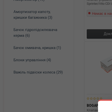
Sprinter/Vito CDI
Амортизатор капоту,
Немає в на
кришки багажника (3)
Бачок гідропідсилювача
Докл
керма (6)
Бачок омивача, кришка (1)
Блоки управління (4)
Важіль підвіски колеса (29)
BOGAP
A611
Клапан управлін