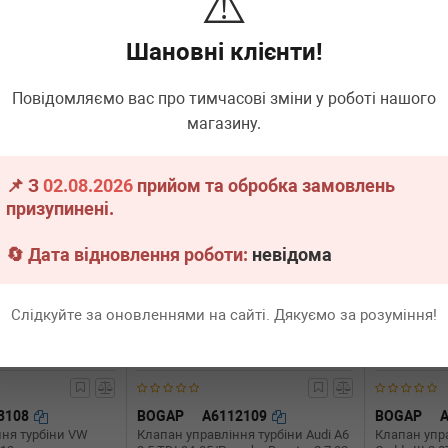
⚠️
-06
(E90)/5 (E60)/X3 (E83)/X5
Crafter 2.5TD
(E70/E71/E72) 06-14 M57/N57
Шановні клієнти!
явності
Немає в наявності
Немає 
Всі ціни
Всі ціни
Повідомляємо вас про тимчасові зміни у роботі нашого
магазину.
адніше
Докладніше
📌 З
02.08.2026
прийом та обробка замовлень
призупинені.
🔄 Дата відновлення роботи:
невідома
Слідкуйте за оновленнями на сайті. Дякуємо за розуміння!
3108
BOGAP
A6112109
BOGAP
ння турбіни VW
Клапан управління турбіни Audi A6
Клапан упр