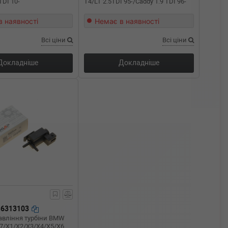
TDI 10-
T4/LT 2.5TDI 95-/Caddy 1.9 TDI 96-
в наявності
Немає в наявності
Всі ціни
Всі ціни
Докладніше
Докладніше
B6313103
авління турбіни BMW
/7/X1/X2/X3/X4/X5/X6