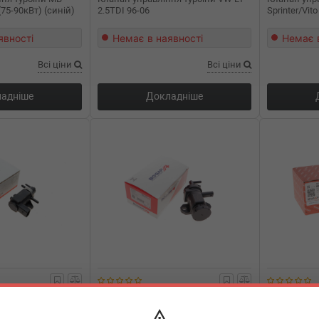
 (75-90кВт) (синій)
2.5TDI 96-06
Sprinter/Vito
явності
Немає в наявності
Немає 
Всі ціни
Всі ціни
адніше
Докладніше
2104
BOGAP
B6112105
BOGAP
ня турбіни VW LT
Клапан управління турбіни BMW 3
Клапан упр