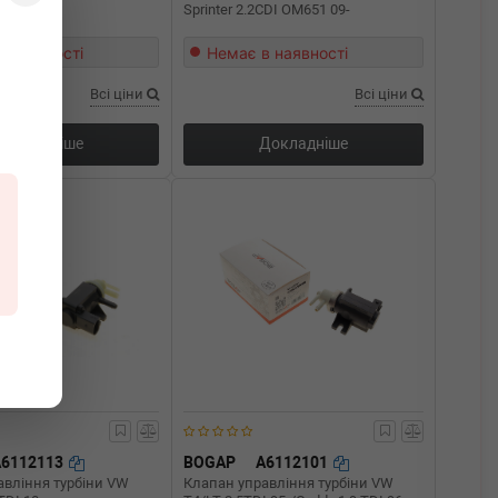
I 06-
Sprinter 2.2CDI OM651 09-
в наявності
Немає в наявності
Всі ціни
Всі ціни
Докладніше
Докладніше
A6112113
BOGAP
A6112101
авління турбіни VW
Клапан управління турбіни VW