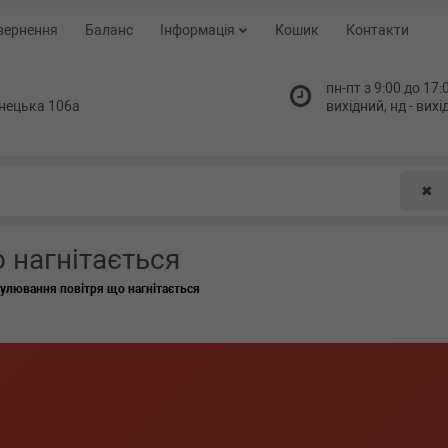
вернення
Баланс
Інформація
Кошик
Контакти
пн-пт з 9:00 до 17:0
нецька 106а
вихідний, нд - вих
✖
 нагнітається
улювання повітря що нагнітається