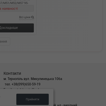
7/M51/M52/M57 95-
в наявності
Всі ціни
Докладніше
ання
Контакти
м. Тернопіль вул. Микулинецька 106а
тел. +38(099)650-59-19
Email. autokitparts@yahoo.com
.
Графік роботи
Прийняти
пн-пт з 9:00 до 17:00, сб - вихідний, нд - вихідний