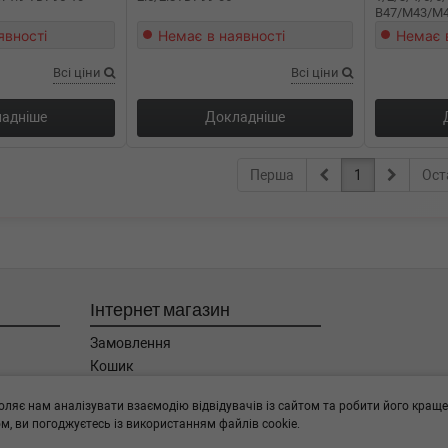
B47/M43/M4
явності
Немає в наявності
Немає 
Всі ціни
Всі ціни
адніше
Докладніше
Перша
1
Ост
Інтернет магазин
Замовлення
Кошик
Баланс
оляє нам аналізувати взаємодію відвідувачів із сайтом та робити його краще
Каталог товарів
, ви погоджуєтесь із використанням файлів cookie.
Бренди