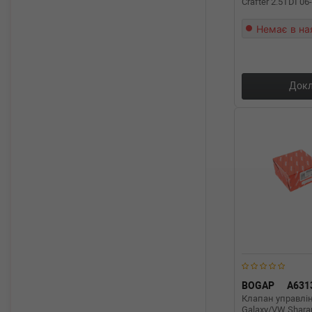
Crafter 2.5TDI 06
Немає в на
Докл
BOGAP
A631
Клапан управлін
Galaxy/VW Sharan