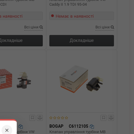
 CDI
Caddy II 1.9 TDI 95-04
в наявності
Немає в наявності
Всі ціни
Всі ціни
Докладніше
Докладніше
A6112103
BOGAP
C6112105
×
авління турбіни VW
Клапан управління турбіни MB