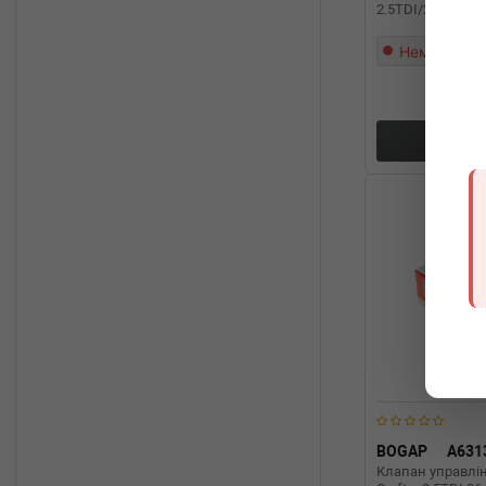
2.5TDI/2.8TDI 96
Немає в на
Докл
BOGAP
A631
Клапан управлі