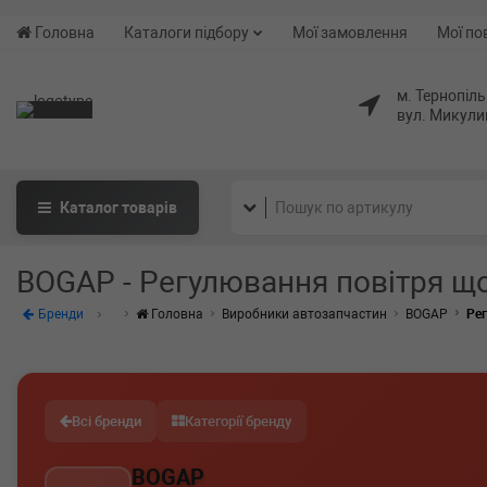
Головна
Каталоги підбору
Мої замовлення
Мої по
м. Тернопіль
вул. Микули
Каталог
товарів
BOGAP - Регулювання повітря що
Бренди
Головна
Виробники автозапчастин
BOGAP
Рег
Всі бренди
Категорії бренду
BOGAP