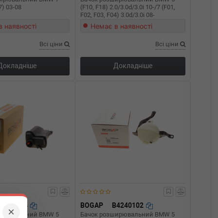
7) 03-08
(F10, F18) 2.0/3.0d/3.0i 10-/7 (F01,
F02, F03, F04) 3.0d/3.0i 08-
в наявності
Немає в наявності
Всі ціни
Всі ціни
Докладніше
Докладніше
B4240104
BOGAP
B4240102
×
ширювальний BMW 5
Бачок розширювальний BMW 5