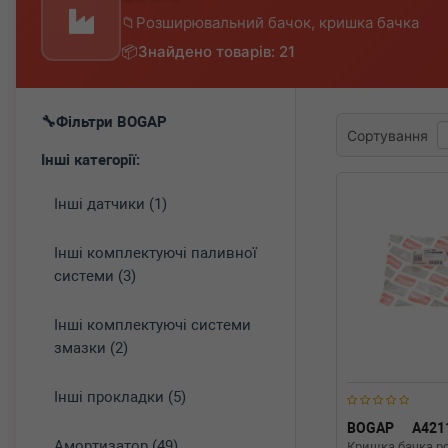
Розширювальний бачок, кришка бачка
Знайдено товарів: 21
Фільтри BOGAP
Сортування
Інші категорії:
Інші датчики (1)
Інші комплектуючі паливної
системи (3)
Інші комплектуючі системи
змазки (2)
Інші прокладки (5)
BOGAP
A421
Амортизатор (49)
Кришка бачка 