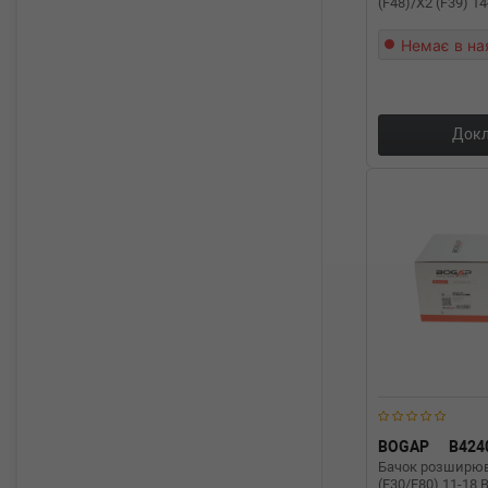
(F48)/X2 (F39) 1
Немає в на
Докл
BOGAP
B424
Бачок розширю
(F30/F80) 11-18