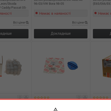
 Leon/Skoda
96-03/VW Bora 98-05
(E65/E66/E6
 Caddy/Passat 05-
явності
Немає в наявності
Немає 
Всі ціни
Всі ціни
адніше
Докладніше
0113
BOGAP
A4211101
BOGAP
альний Porsche
Кришка бачка розширювального
Бачок роз