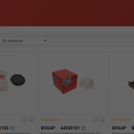
1103
BOGAP
A4240101
BOGAP
розширювального
Бачок розширювальний Audi A3
Бачок роз