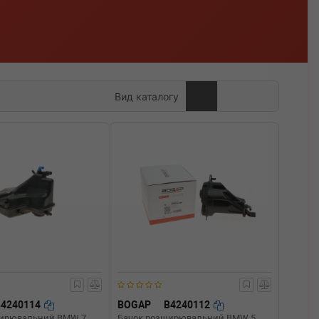
Вид каталогу
B4240114
BOGAP
B4240112
ширювальний BMW 7
Бачок розширювальний BMW 5