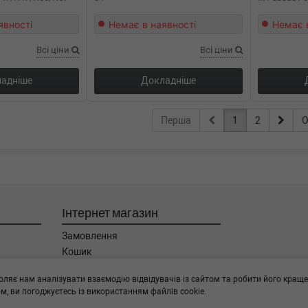
явності
Немає в наявності
Немає 
Всі ціни
Всі ціни
адніше
Докладніше
Перша
1
2
О
Інтернет магазин
Замовлення
Кошик
Баланс
оляє нам аналізувати взаємодію відвідувачів із сайтом та робити його краще
Каталог товарів
, ви погоджуєтесь із використанням файлів cookie.
Бренди