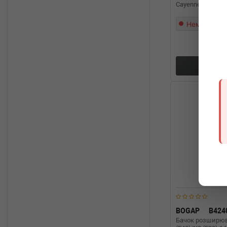
Cayenne/VW Toua
Немає в на
Докл
BOGAP
B424
Бачок розширю