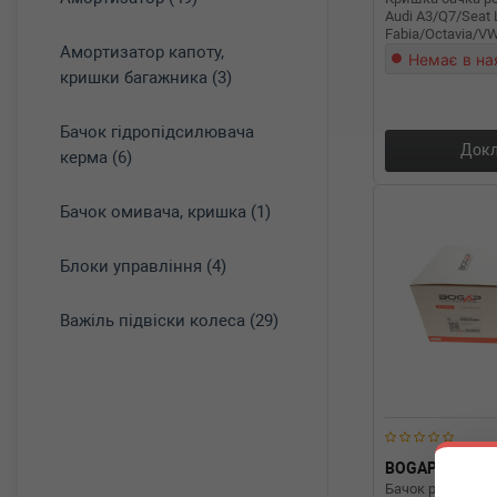
Audi A3/Q7/Seat
Fabia/Octavia/VW
Амортизатор капоту,
(1,6bar)
Немає в на
кришки багажника (3)
Бачок гідропідсилювача
Докл
керма (6)
Бачок омивача, кришка (1)
Блоки управління (4)
Важіль підвіски колеса (29)
BOGAP
A424
Бачок розширюв