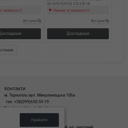
(G14/G15/G16) 2.0-3.0i 16-
в наявності
Немає в наявності
Всі ціни
Всі ціни
Докладніше
Докладніше
стання
Контакти
м. Тернопіль вул. Микулинецька 106а
тел. +38(099)650-59-19
Email. autokitparts@yahoo.com
.
Графік роботи
Прийняти
пн-пт з 9:00 до 17:00, сб - вихідний, нд - вихідний