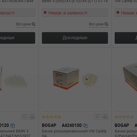
4- B37/B38/B47/B48
BMW 5 (E60)/X5 (E70)/X6 (E71) 01-14
VW Caddy 03-
явності
Немає в наявності
Немає 
Всі ціни
Всі ціни
адніше
Докладніше
0120
BOGAP
A4240100
BOGAP
вальний BMW 3
Бачок розширювальний VW Caddy
Бачок розш
 B47/N47/N55/N57
04-
II/Passat/Po