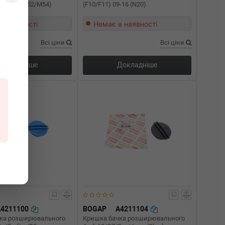
0i 95-04 (M52/M54)
(F10/F11) 09-16 (N20)
в наявності
Немає в наявності
Всі ціни
Всі ціни
Докладніше
Докладніше
A4211100
BOGAP
A4211104
ка розширювального
Кришка бачка розширювального