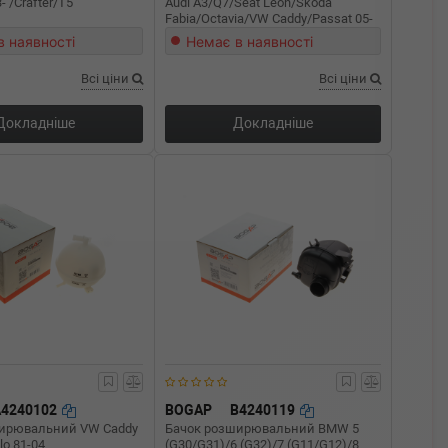
 /Crafter/T5
Audi A3/Q7/Seat Leon/Skoda
Fabia/Octavia/VW Caddy/Passat 05-
в наявності
Немає в наявності
Всі ціни
Всі ціни
Докладніше
Докладніше
A4240102
BOGAP
B4240119
ирювальний VW Caddy
Бачок розширювальний BMW 5
lo 81-04
(G30/G31)/6 (G32)/7 (G11/G12)/8