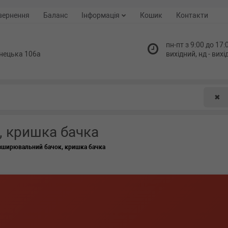
вернення
Баланс
Інформація
Кошик
Контакти
пн-пт з 9:00 до 17:0
нецька 106а
вихідний, нд - вих
✖
 кришка бачка
зширювальний бачок, кришка бачка