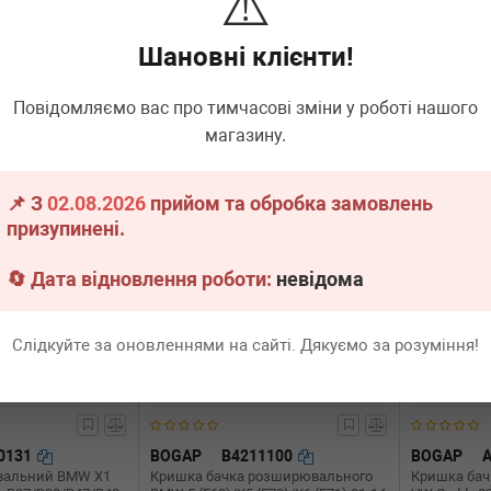
⚠️
reg 10-
VW Caddy III 04-15 (1.6bar)
(E39) 2.0-3.
Шановні клієнти!
явності
Немає в наявності
Немає 
Всі ціни
Всі ціни
Повідомляємо вас про тимчасові зміни у роботі нашого
магазину.
адніше
Докладніше
📌 З
02.08.2026
прийом та обробка замовлень
призупинені.
🔄 Дата відновлення роботи:
невідома
Слідкуйте за оновленнями на сайті. Дякуємо за розуміння!
0131
BOGAP
B4211100
BOGAP
вальний BMW X1
Кришка бачка розширювального
Кришка бач