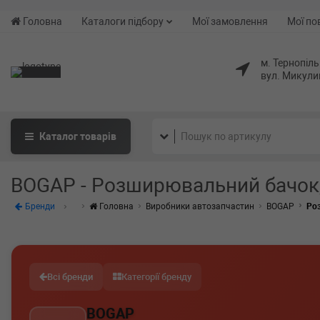
Головна
Каталоги підбору
Мої замовлення
Мої по
м. Тернопіль
вул. Микули
Каталог
товарів
BOGAP - Розширювальний бачок,
Бренди
Головна
Виробники автозапчастин
BOGAP
Ро
Всі бренди
Категорії бренду
BOGAP