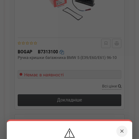
BOGAP
B7313100
Ручка кришки багажника BMW 5 (E39/E60/E61) 96-10
Немає в наявності
Всі ціни
Докладніше
⚠️
×