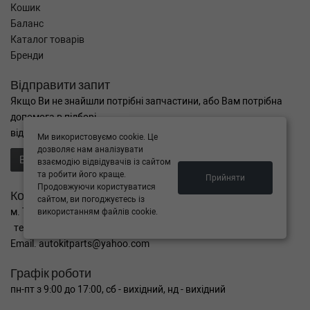
Кошик
Баланс
Каталог товарів
Бренди
Відправити запит
Якщо Ви не знайшли потрібні запчастини, або Вам потрібна
допомога в підборі,
відправте нам запит - ми Вам допоможемо
Ми використовуємо cookie. Це
дозволяє нам аналізувати
Відправити запит продавцю
взаємодію відвідувачів із сайтом
та робити його краще.
Прийняти
Продовжуючи користуватися
Контакти
сайтом, ви погоджуєтесь із
м. Тернопіль вул. Микулинецька 106а
використанням файлів cookie.
тел. +38(099)650-59-19
Email. autokitparts@yahoo.com
Графік роботи
пн-пт з 9:00 до 17:00, сб - вихідний, нд - вихідний