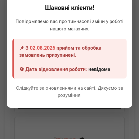
Шановні клієнти!
Повідомляємо вас про тимчасові зміни у роботі
нашого магазину.
📌 З
02.08.2026
прийом та обробка
BOGAP
A5116101
замовлень призупинені.
Ручка відкривання капоту VW Passat/Tiguan 06-18
🔄 Дата відновлення роботи:
невідома
Немає в наявності
Слідкуйте за оновленнями на сайті. Дякуємо за
Всі ціни
розуміння!
Докладніше