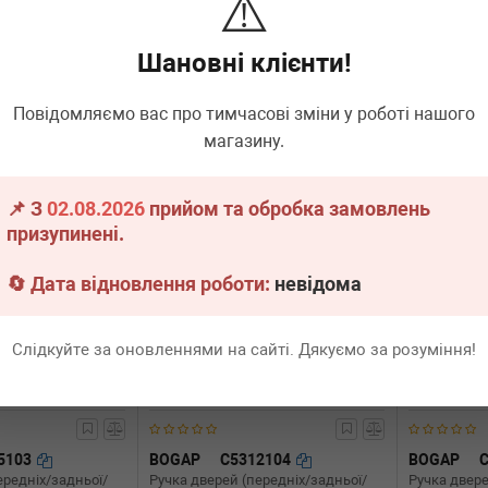
⚠️
09-17
ззовні) MB Sprinter/VW LT 96-
Sprinter 906 
Шановні клієнти!
явності
Немає в наявності
Немає 
Всі ціни
Всі ціни
Повідомляємо вас про тимчасові зміни у роботі нашого
магазину.
адніше
Докладніше
📌 З
02.08.2026
прийом та обробка замовлень
призупинені.
🔄 Дата відновлення роботи:
невідома
Слідкуйте за оновленнями на сайті. Дякуємо за розуміння!
5103
BOGAP
C5312104
BOGAP
ередніх/задньої/
Ручка дверей (передніх/задньої/
Ручка двере