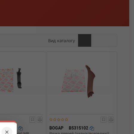
Вид каталогу
C5312101
BOGAP
B5315102
×
й (передніх) MB
Ручка дверей (задніх/всередині)