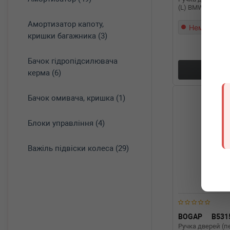
(L) BMW 5 (F10) 
Амортизатор капоту,
Немає в на
кришки багажника (3)
Бачок гідропідсилювача
Докл
керма (6)
Бачок омивача, кришка (1)
Блоки управління (4)
Важіль підвіски колеса (29)
BOGAP
B531
Ручка дверей (п