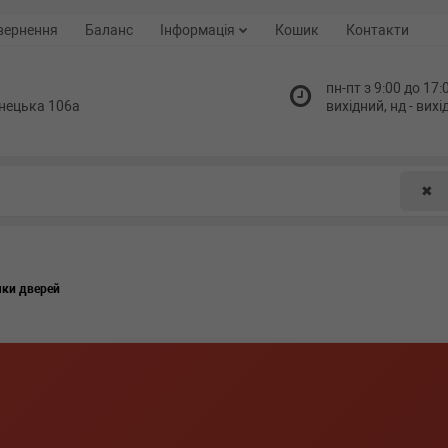
вернення
Баланс
Інформація
Кошик
Контакти
пн-пт з 9:00 до 17:0
нецька 106а
вихідний, нд - вих
✖
чки дверей