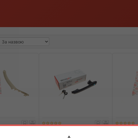
5100
BOGAP
C5312103
BOGAP
адніх/всередині)
Ручка дверей (передніх/задньої/
Ручка двере