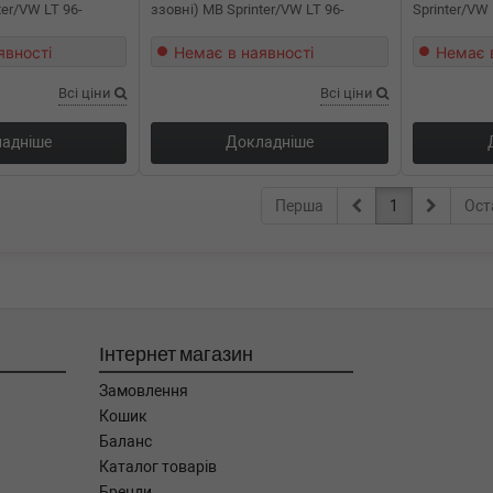
ter/VW LT 96-
ззовні) MB Sprinter/VW LT 96-
Sprinter/VW 
явності
Немає в наявності
Немає 
Всі ціни
Всі ціни
адніше
Докладніше
Перша
1
Ост
Інтернет магазин
Замовлення
Кошик
Баланс
Каталог товарів
Бренди