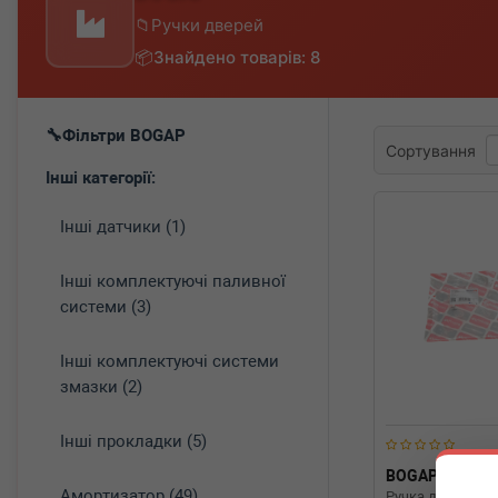
Ручки дверей
Знайдено товарів: 8
Фільтри BOGAP
Сортування
Інші категорії:
Інші датчики (1)
Інші комплектуючі паливної
системи (3)
Інші комплектуючі системи
змазки (2)
Інші прокладки (5)
BOGAP
B531
Амортизатор (49)
Ручка дверей (з