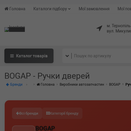
Головна
Каталоги підбору
Мої замовлення
Мої по
м. Тернопіль
вул. Микули
Каталог
товарів
BOGAP - Ручки дверей
Бренди
Головна
Виробники автозапчастин
BOGAP
Ру
Всі бренди
Категорії бренду
BOGAP