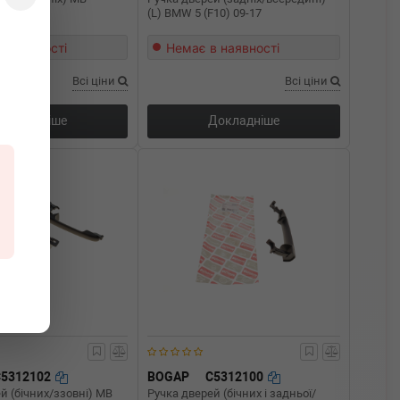
06-
(L) BMW 5 (F10) 09-17
в наявності
Немає в наявності
Всі ціни
Всі ціни
Докладніше
Докладніше
C5312102
BOGAP
C5312100
й (бічних/ззовні) MB
Ручка дверей (бічних і задньої/