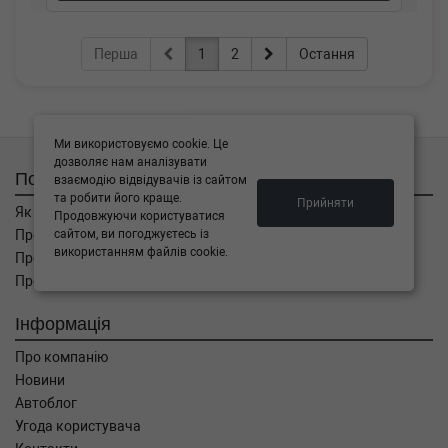
Перша
1
2
Остання
Ми використовуємо cookie. Це
дозволяє нам аналізувати
Покупцям
взаємодію відвідувачів із сайтом
та робити його краще.
Прийняти
Як замовити
Продовжуючи користуватися
сайтом, ви погоджуєтесь із
Про оплату
використанням файлів cookie.
Про доставку
Про повернення
Інформація
Про компанію
Новини
Автоблог
Угода користувача