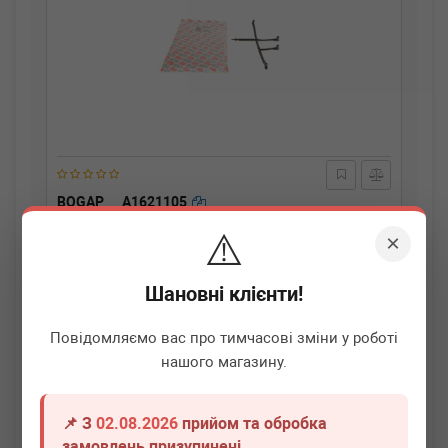
BOGAP
A1621105
Шланг зливний VW Amarok/T5/T6 2.0TDI/BiTDI 10-19
⚠️
×
Немає в наявності
Шановні клієнти!
Всі ціни
Повідомляємо вас про тимчасові зміни у роботі
Докладніше
нашого магазину.
📌 З
02.08.2026
прийом та обробка
замовлень призупинені.