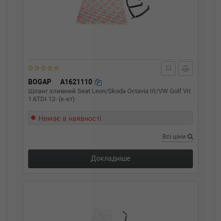
BOGAP
A1621110
Шланг зливний Seat Leon/Skoda Octavia III/VW Golf VII
1.6TDI 12- (к-кт)
Немає в наявності
Всі ціни
Докладніше