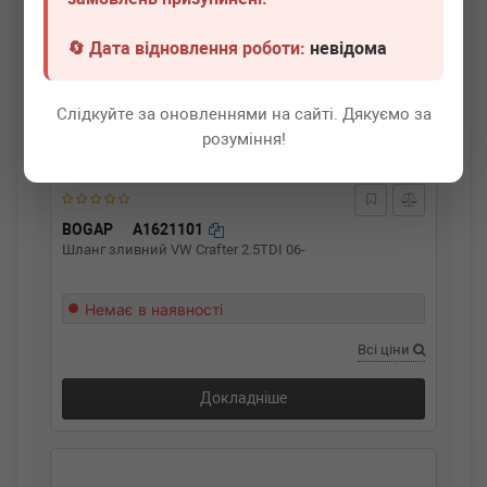
🔄 Дата відновлення роботи:
невідома
Слідкуйте за оновленнями на сайті. Дякуємо за
розуміння!
BOGAP
A1621101
Шланг зливний VW Crafter 2.5TDI 06-
Немає в наявності
Всі ціни
Докладніше