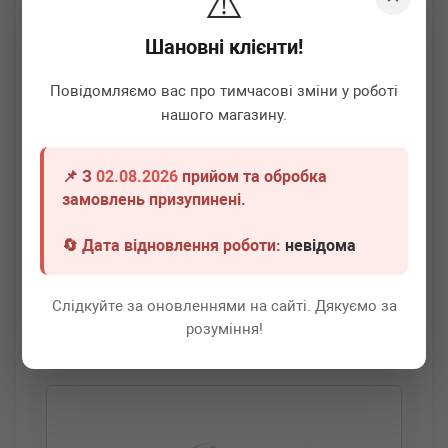
⚠️
Шановні клієнти!
Повідомляємо вас про тимчасові зміни у роботі
нашого магазину.
📌 З
02.08.2026
прийом та обробка
BOGAP
A1514109
замовлень призупинені.
Свічка запалювання VW T4 2.8 VR6 00-03
🔄 Дата відновлення роботи:
невідома
Немає в наявності
Всі ціни
Слідкуйте за оновленнями на сайті. Дякуємо за
розуміння!
Докладніше