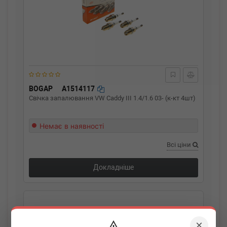
BOGAP
A1514117
Свічка запалювання VW Caddy III 1.4/1.6 03- (к-кт 4шт)
Немає в наявності
Всі ціни
Докладніше
×