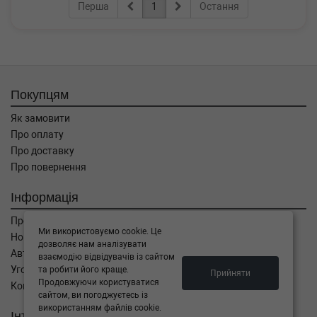
Перша
1
Остання
Покупцям
Як замовити
Про оплату
Про доставку
Про повернення
Інформація
Про компанію
Ми використовуємо cookie. Це
Новини
дозволяє нам аналізувати
Автоблог
взаємодію відвідувачів із сайтом
Угода користувача
та робити його краще.
Прийняти
Продовжуючи користуватися
Контакти
сайтом, ви погоджуєтесь із
використанням файлів cookie.
Інтернет магазин