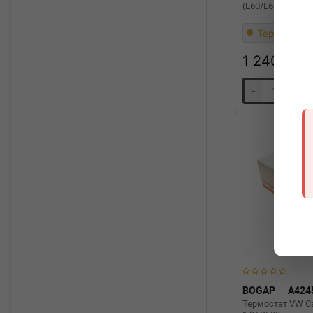
(E60/E61)/7 (E65-E
Термін 1 дн
1 240
грн
-
+
BOGAP
A424
Термостат VW Ca