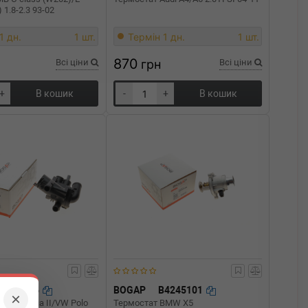
 1.8-2.3 93-02
1 дн.
1 шт.
Термін 1 дн.
1 шт.
870
Всі ціни
грн
Всі ціни
+
В кошик
-
+
В кошик
A4247106
BOGAP
B4245101
×
koda Fabia II/VW Polo
Термостат BMW X5