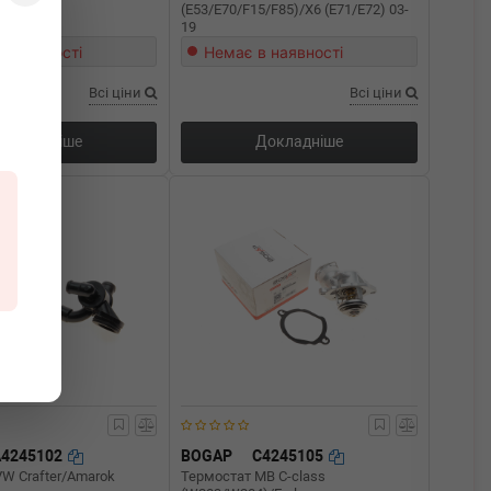
(E53/E70/F15/F85)/X6 (E71/E72) 03-
19
в наявності
Немає в наявності
Всі ціни
Всі ціни
Докладніше
Докладніше
A4245102
BOGAP
C4245105
W Crafter/Amarok
Термостат MB C-class