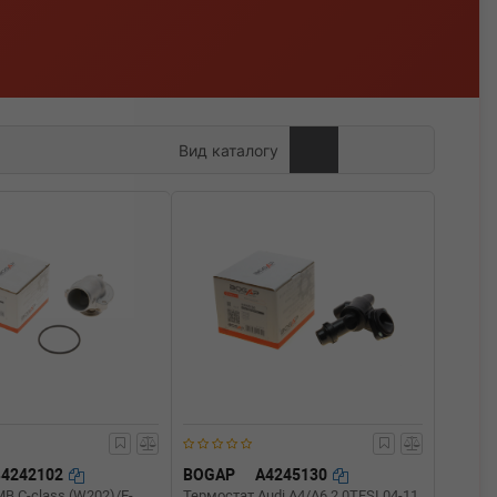
Вид каталогу
B4242102
BOGAP
A4245130
B C-class (W202)/E-
Термостат Audi A4/A6 2.0TFSI 04-11