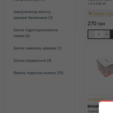
1.6-2.8 88-99
Амортизатор капоту,
Термін 1 дн
кришки багажника (3)
270
грн
Бачок гідропідсилювача
-
+
керма (6)
Бачок омивача, кришка (1)
Блоки управління (4)
Важіль підвіски колеса (29)
BOGAP
B424
Термостат BMW 3