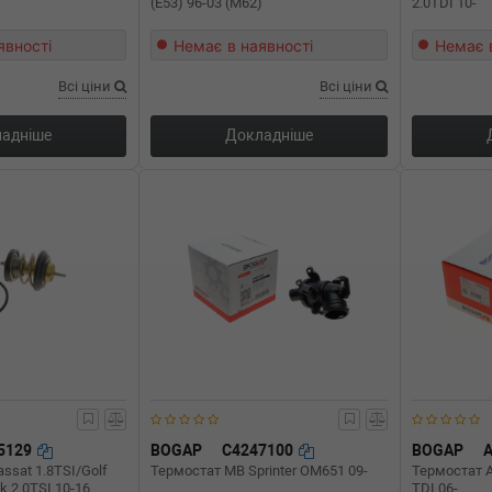
(E53) 96-03 (M62)
2.0TDI 10-
явності
Немає в наявності
Немає 
Всі ціни
Всі ціни
адніше
Докладніше
5129
BOGAP
C4247100
BOGAP
ssat 1.8TSI/Golf
Термостат MB Sprinter OM651 09-
Термостат A
k 2.0TSI 10-16
TDI 06-