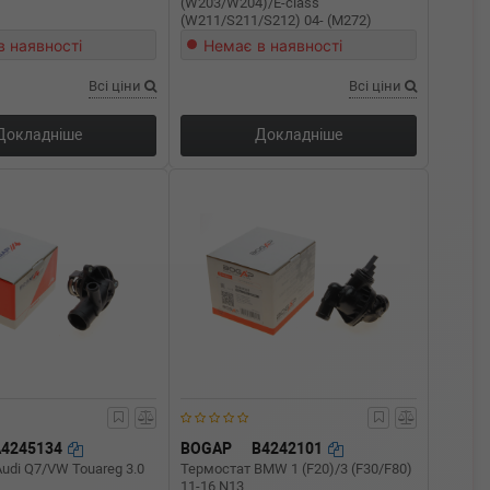
(W203/W204)/E-class
(W211/S211/S212) 04- (M272)
в наявності
Немає в наявності
Всі ціни
Всі ціни
Докладніше
Докладніше
A4245134
BOGAP
B4242101
udi Q7/VW Touareg 3.0
Термостат BMW 1 (F20)/3 (F30/F80)
11-16 N13