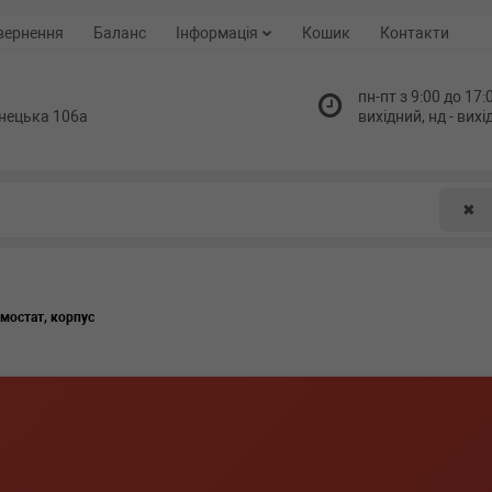
вернення
Баланс
Інформація
Кошик
Контакти
пн-пт з 9:00 до 17:0
нецька 106а
вихідний, нд - вих
✖
мостат, корпус