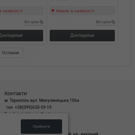
в наявності
Немає в наявності
Всі ціни
Всі ціни
Докладніше
Докладніше
Остання
Контакти
м. Тернопіль вул. Микулинецька 106а
тел. +38(099)650-59-19
Email. autokitparts@yahoo.com
.
Графік роботи
Прийняти
пн-пт з 9:00 до 17:00, сб - вихідний, нд - вихідний