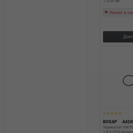
1.2TSI 08-
Немає в на
Докл
BOGAP
A424
Термостат VW Pa
1.8/2.0TSI/Amaro