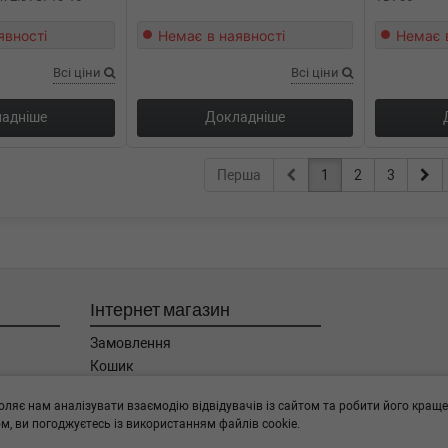
явності
Немає в наявності
Немає 
Всі ціни
Всі ціни
адніше
Докладніше
Перша
1
2
3
Інтернет магазин
Замовлення
Кошик
Баланс
оляє нам аналізувати взаємодію відвідувачів із сайтом та робити його краще
Каталог товарів
, ви погоджуєтесь із використанням файлів cookie.
Бренди