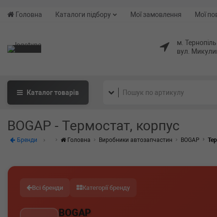
Головна
Каталоги підбору
Мої замовлення
Мої по
м. Тернопіль
вул. Микули
Каталог
товарів
BOGAP - Термостат, корпус
Бренди
Головна
Виробники автозапчастин
BOGAP
Тер
Всі бренди
Категорії бренду
BOGAP