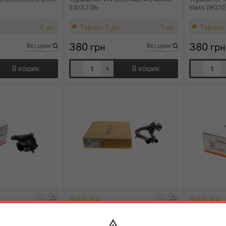
2.0/3.2 06-
class (W210)
.
4 шт.
Термін 1 дн.
1 шт.
Термін 
380
380
Всі ціни
грн
Всі ціни
грн
В кошик
-
+
В кошик
-
7100
BOGAP
C4245110
BOGAP
 (E90/E91)/5
Термостат MB C-class (W205)/E-
Термостат S