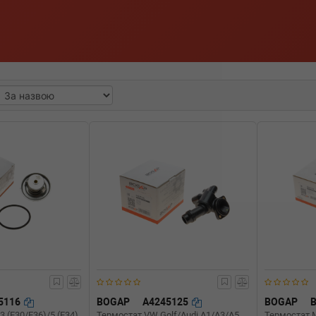
5116
BOGAP
A4245125
BOGAP
 (E30/E36)/5 (E34)
Термостат VW Golf/Audi A1/A3/A5
Термостат M