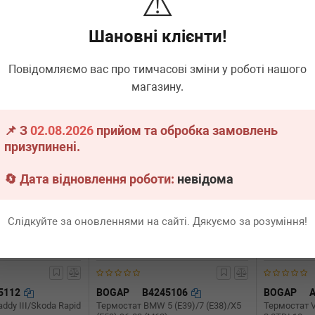
⚠️
67) 2.0-3.5 I 05-
class (W212/W213) 13-
1.4 06-15
Шановні клієнти!
.
1 шт.
Термін 1 дн.
1 шт.
Немає 
2 070
Всі ціни
грн
Всі ціни
Повідомляємо вас про тимчасові зміни у роботі нашого
магазину.
В кошик
-
+
В кошик
📌 З
02.08.2026
прийом та обробка замовлень
призупинені.
🔄 Дата відновлення роботи:
невідома
Слідкуйте за оновленнями на сайті. Дякуємо за розуміння!
5112
BOGAP
B4245106
BOGAP
ddy III/Skoda Rapid
Термостат BMW 5 (E39)/7 (E38)/X5
Термостат V