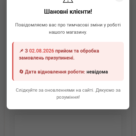
Шановні клієнти!
Повідомляємо вас про тимчасові зміни у роботі
нашого магазину.
📌 З
02.08.2026
прийом та обробка
BOGAP
B5114102
замовлень призупинені.
Трос капоту BMW 7 (E65/E66/E67) 02-06
🔄 Дата відновлення роботи:
невідома
Немає в наявності
Всі ціни
Слідкуйте за оновленнями на сайті. Дякуємо за
розуміння!
Докладніше