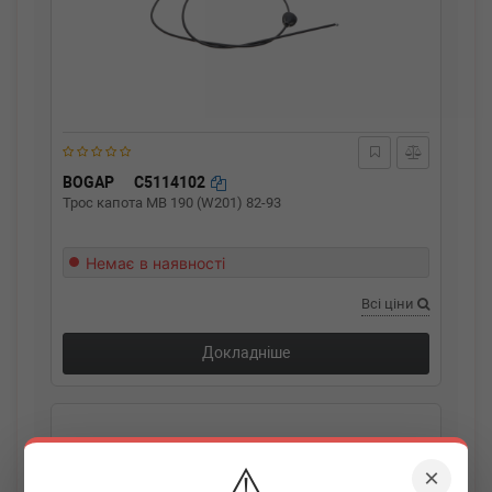
BOGAP
C5114102
Трос капота MB 190 (W201) 82-93
Немає в наявності
Всі ціни
Докладніше
⚠️
×