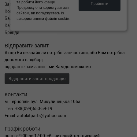
та робити його краще.
Прийняти
Замовлення
Продовжуючи користуватися
Кошик
сайтом, ви погоджуєтесь із
Баланс
використанням файлів cookie.
Каталог товарів
Бренди
Відправити запит
Якщо Ви не знайшли потрібні запчастини, або Вам потрібна
допомога в підборі,
відправте нам запит - ми Вам допоможемо
Відправити запит продавцю
Контакти
м. Тернопіль вул. Микулинецька 106а
тел. +38(099)650-59-19
Email. autokitparts@yahoo.com
Графік роботи
пн-пт з 9:00 до 17:00, сб - вихідний, нд - вихідний