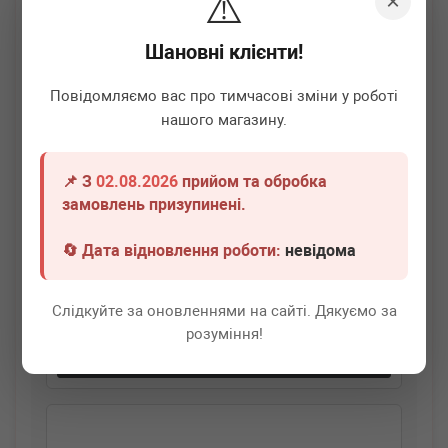
⚠️
×
Шановні клієнти!
Повідомляємо вас про тимчасові зміни у роботі
нашого магазину.
📌 З
02.08.2026
прийом та обробка
BOGAP
A4229125
замовлень призупинені.
Трубка системи охолодження Audi A4/Q5 3.0 TFSI 08-
15
🔄 Дата відновлення роботи:
невідома
Немає в наявності
Слідкуйте за оновленнями на сайті. Дякуємо за
Всі ціни
розуміння!
Докладніше