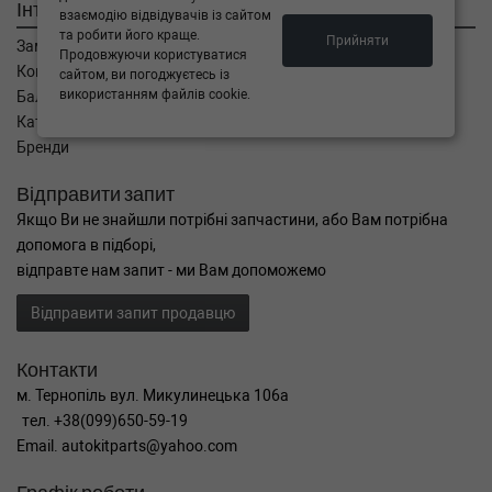
Інтернет магазин
взаємодію відвідувачів із сайтом
та робити його краще.
Прийняти
Замовлення
Продовжуючи користуватися
Кошик
сайтом, ви погоджуєтесь із
використанням файлів cookie.
Баланс
Каталог товарів
Бренди
Відправити запит
Якщо Ви не знайшли потрібні запчастини, або Вам потрібна
допомога в підборі,
відправте нам запит - ми Вам допоможемо
Відправити запит продавцю
Контакти
м. Тернопіль вул. Микулинецька 106а
тел. +38(099)650-59-19
Email. autokitparts@yahoo.com