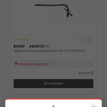
BOGAP
A4229123
Трубка системи охолодження VW T4 2.5TDI 96-03
Немає в наявності
Всі ціни
Докладніше