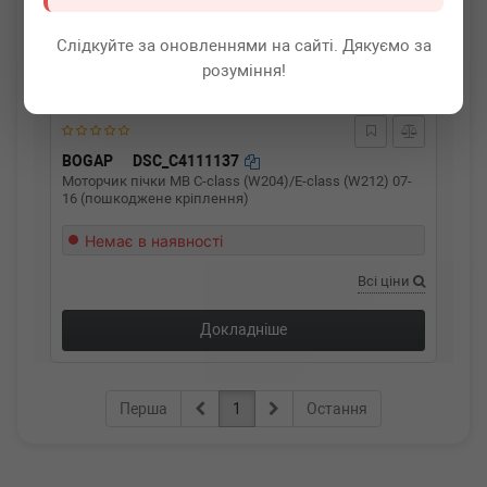
Слідкуйте за оновленнями на сайті. Дякуємо за
розуміння!
BOGAP
DSC_C4111137
Моторчик пічки MB C-class (W204)/E-class (W212) 07-
16 (пошкоджене кріплення)
Немає в наявності
Всі ціни
Докладніше
Перша
1
Остання