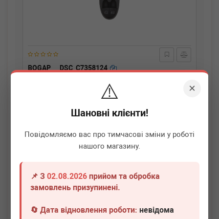
BOGAP
DSC_C7358124
Кнопка склопідіймача (L) MB E-class (W211) 02-
⚠️
09(незначне пошкодження)
×
Немає в наявності
Шановні клієнти!
Всі ціни
Повідомляємо вас про тимчасові зміни у роботі
Докладніше
нашого магазину.
📌 З
02.08.2026
прийом та обробка
замовлень призупинені.
🔄 Дата відновлення роботи:
невідома