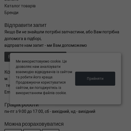
Каталог товарів
Бренди
Відправити запит
Якщо Ви не знайшли потрібні запчастини, або Вам потрібна
допомога в підборі,
відправте нам запит - ми Вам допоможемо
Відправити запит продавцю
Ми використовуємо cookie. Це
дозволяє нам аналізувати
Контакти
взаємодію відвідувачів із сайтом
та робити його краще.
м. Тернопіль вул. Микулинецька 106а
Прийняти
Продовжуючи користуватися
тел. +38(099)650-59-19
сайтом, ви погоджуєтесь із
Email. autokitparts@yahoo.com
використанням файлів cookie.
Графік роботи
пн-пт з 9:00 до 17:00, сб - вихідний, нд - вихідний
Можна розраховуватися