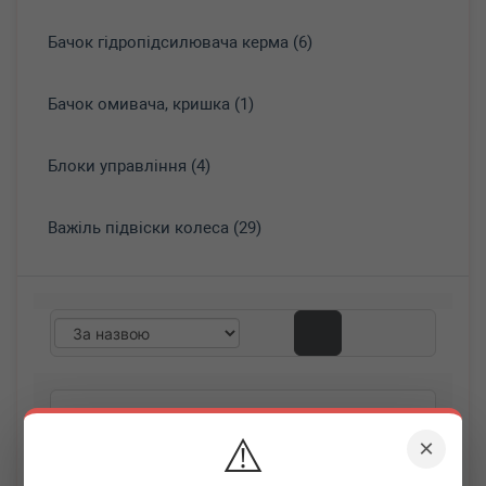
Бачок гідропідсилювача керма (6)
Бачок омивача, кришка (1)
Блоки управління (4)
Важіль підвіски колеса (29)
⚠️
×