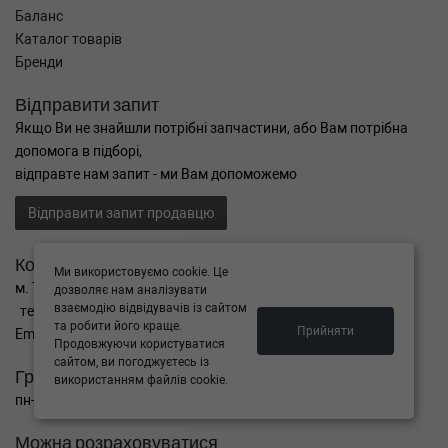
Баланс
Каталог товарів
Бренди
Відправити запит
Якщо Ви не знайшли потрібні запчастини, або Вам потрібна
допомога в підборі,
відправте нам запит - ми Вам допоможемо
Відправити запит продавцю
Контакти
Ми використовуємо cookie. Це
м. Тернопіль вул. Микулинецька 106а
дозволяє нам аналізувати
взаємодію відвідувачів із сайтом
тел. +38(099)650-59-19
та робити його краще.
Прийняти
Email. autokitparts@yahoo.com
Продовжуючи користуватися
сайтом, ви погоджуєтесь із
Графік роботи
використанням файлів cookie.
пн-пт з 9:00 до 17:00, сб - вихідний, нд - вихідний
Можна розраховуватися