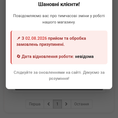
Шановні клієнти!
Повідомляємо вас про тимчасові зміни у роботі
нашого магазину.
📌 З
02.08.2026
прийом та обробка
BOGAP
A1421100
замовлень призупинені.
Втулка щупа масляного направляюча VW
Bora/Golf/Polo 1.6 99-
🔄 Дата відновлення роботи:
невідома
Немає в наявності
Слідкуйте за оновленнями на сайті. Дякуємо за
Всі ціни
розуміння!
Докладніше
Перша
1
Остання